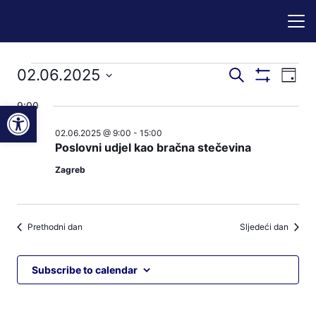
Događaji
Događaji
Dog
02.06.2025
Pretraži
Dan
Prikaži
nav
pretraga
Odaberite
Filtere
for
Open toolbar
9:00
pog
datum.
i
02.06.2025 @ 9:00
-
15:00
02.06.2025
navigacij
Poslovni udjel kao bračna stečevina
pregleda
Zagreb
Prethodni dan
Sljedeći dan
Subscribe to calendar