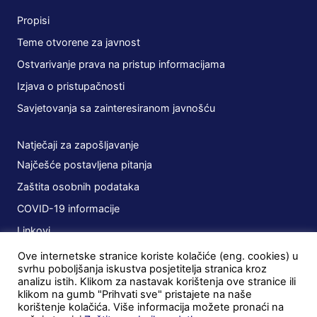
Propisi
Teme otvorene za javnost
Ostvarivanje prava na pristup informacijama
Izjava o pristupačnosti
Savjetovanja sa zainteresiranom javnošću
Natječaji za zapošljavanje
Najčešće postavljena pitanja
Zaštita osobnih podataka
COVID-19 informacije
Linkovi
Ove internetske stranice koriste kolačiće (eng. cookies) u
Planovi
svrhu poboljšanja iskustva posjetitelja stranica kroz
analizu istih. Klikom za nastavak korištenja ove stranice ili
Javna nabava
klikom na gumb "Prihvati sve" pristajete na naše
korištenje kolačića. Više informacija možete pronaći na
Ugovori