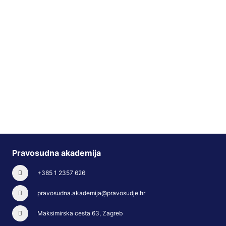
Pravosudna akademija
+385 1 2357 626
pravosudna.akademija@pravosudje.hr
Maksimirska cesta 63, Zagreb