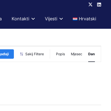
a
Kontakti
Vijesti
Hrvatski
Događaj
gađaji
Sakij Filtere
Popis
Mjesec
Dan
navigacij
pogleda