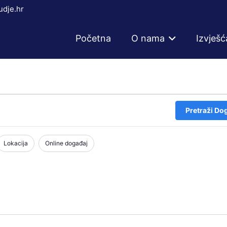
dje.hr
Početna
O nama
Izvješć
Pretraži Do
Lokacija
Online događaj