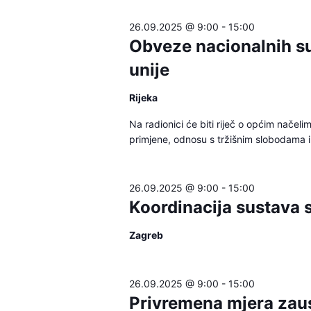
will
26.09.2025 @ 9:00
-
15:00
cause
Obveze nacionalnih s
the
unije
list
of
Rijeka
events
Na radionici će biti riječ o općim nače
to
primjene, odnosu s tržišnim slobodama i
refresh
with
the
26.09.2025 @ 9:00
-
15:00
Koordinacija sustava s
filtered
results.
Zagreb
26.09.2025 @ 9:00
-
15:00
Privremena mjera zaus