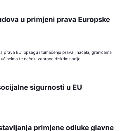
udova u primjeni prava Europske
lima prava EU, opsegu i tumačenju prava i načela, granicama
 učincima te načelu zabrane diskriminacije.
ocijalne sigurnosti u EU
tavljanja primjene odluke glavne