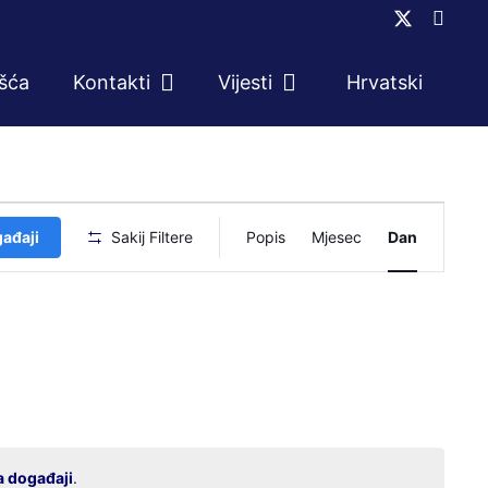
ešća
Kontakti
Vijesti
Hrvatski
Događaj
gađaji
Sakij Filtere
Popis
Mjesec
Dan
navigacij
pogleda
a događaji
.