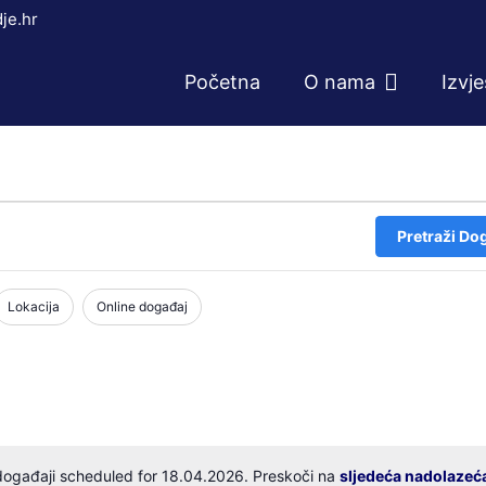
je.hr
Početna
O nama
Izvj
Pretraži Do
Lokacija
Online događaj
ogađaji scheduled for 18.04.2026. Preskoči na
sljedeća nadolazeć