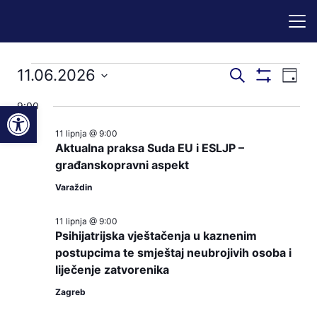
Događaji
Događaji
Dog
11.06.2026
Pretraži
Dan
Prikaži
nav
pretraga
Odaberite
Filtere
for
Open toolbar
9:00
pog
datum.
i
11 lipnja @ 9:00
11.06.2026
navigacij
Aktualna praksa Suda EU i ESLJP –
pregleda
građanskopravni aspekt
Varaždin
11 lipnja @ 9:00
Psihijatrijska vještačenja u kaznenim
postupcima te smještaj neubrojivih osoba i
liječenje zatvorenika
Zagreb