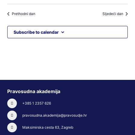
Prethodni dan
Sljedeći dan
Subscribe to calendar
Pravosudna akademija
+385 1 2357 626
pravosudna.akademija@pravosudje.hr
Maksimirska cesta 63, Zagreb