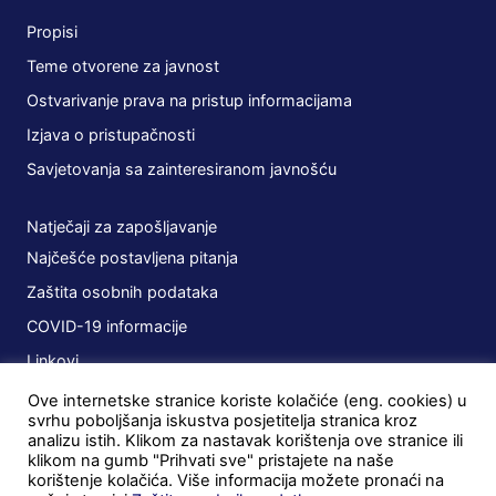
Propisi
Teme otvorene za javnost
Ostvarivanje prava na pristup informacijama
Izjava o pristupačnosti
Savjetovanja sa zainteresiranom javnošću
Natječaji za zapošljavanje
Najčešće postavljena pitanja
Zaštita osobnih podataka
COVID-19 informacije
Linkovi
Ove internetske stranice koriste kolačiće (eng. cookies) u
Planovi
svrhu poboljšanja iskustva posjetitelja stranica kroz
analizu istih. Klikom za nastavak korištenja ove stranice ili
Javna nabava
klikom na gumb "Prihvati sve" pristajete na naše
korištenje kolačića. Više informacija možete pronaći na
Ugovori