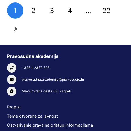
1
2
3
4
…
22
Pravosudna akademija
+385 1 2357 626
pravosudna.akademija@pravosudje.hr
Maksimirska cesta 63, Zagreb
Propisi
Teme otvorene za javnost
Ostvarivanje prava na pristup informacijama