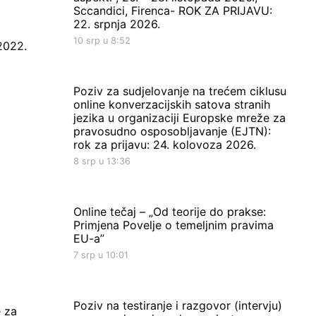
Sccandici, Firenca- ROK ZA PRIJAVU:
22. srpnja 2026.
10 srp u 8:52
2022.
Poziv za sudjelovanje na trećem ciklusu
online konverzacijskih satova stranih
jezika u organizaciji Europske mreže za
pravosudno osposobljavanje (EJTN):
rok za prijavu: 24. kolovoza 2026.
8 srp u 13:36
Online tečaj – „Od teorije do prakse:
Primjena Povelje o temeljnim pravima
EU-a”
7 srp u 10:01
Poziv na testiranje i razgovor (intervju)
e za