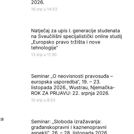
2026.
16 srp u 14:53
Natječaj za upis I. generacije studenata
na Sveučilišni specijalistički online studij
„Europsko pravo tržišta i nove
tehnologije“
13 srp u 11:30
Seminar „O neovisnosti pravosuđa –
europska usporedba“, 19. – 23.
listopada 2026., Wustrau, Njemačka-
ROK ZA PRIJAVU: 22. srpnja 2026.
10 srp u 8:53
ca
Seminar: „Sloboda izražavanja:
građanskopravni i kaznenopravni
aspekti“, 26. – 28. listopada 2026.,