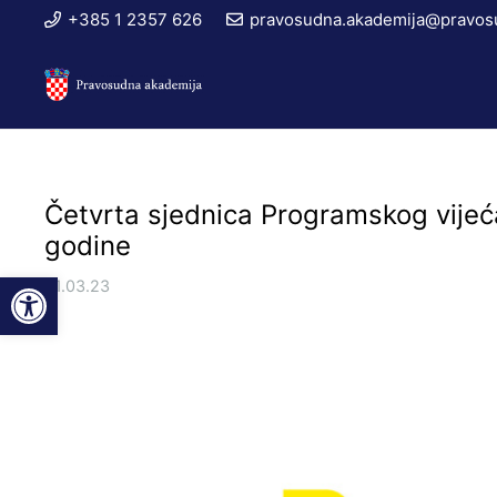
+385 1 2357 626
pravosudna.akademija@pravosu
Četvrta sjednica Programskog vijeć
godine
Open toolbar
31.03.23