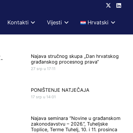
Kontakti
Vijesti
Hrvatski
.
Najava stručnog skupa „Dan hrvatskog
građanskog procesnog prava“
27 srp u 17:11
PONIŠTENJE NATJEČAJA
17 srp u 14:01
Najava seminara “Novine u građanskom
zakonodavstvu – 2026.”, Tuheljske
Toplice, Terme Tuhelj, 10. i 11. prosinca