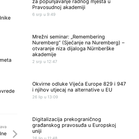
za popunjavanje radnog mjesta u
Pravosudnoj akademiji
6 srp u 9:49
dnike
Mrežni seminar: „Remembering
Nuremberg“ (Sjećanje na Nuremberg) –
otvaranje niza dijaloga Nürnberške
akademije
ometa
2 srp u 12:47
Okvirne odluke Vijeća Europe 829 i 947
i njihov utjecaj na alternative u EU
ovrede
26 lip u 13:09
Digitalizacija prekograničnog
građanskog pravosuđa u Europskoj
java
uniji
dne
26 lip u 11:48