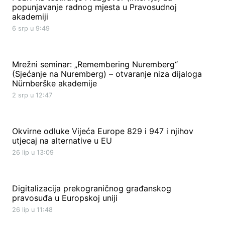
popunjavanje radnog mjesta u Pravosudnoj
akademiji
6 srp u 9:49
Mrežni seminar: „Remembering Nuremberg“
(Sjećanje na Nuremberg) – otvaranje niza dijaloga
Nürnberške akademije
2 srp u 12:47
Okvirne odluke Vijeća Europe 829 i 947 i njihov
utjecaj na alternative u EU
26 lip u 13:09
Digitalizacija prekograničnog građanskog
pravosuđa u Europskoj uniji
26 lip u 11:48