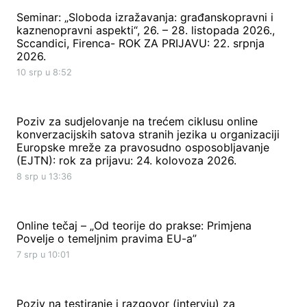
Seminar: „Sloboda izražavanja: građanskopravni i
kaznenopravni aspekti“, 26. – 28. listopada 2026.,
Sccandici, Firenca- ROK ZA PRIJAVU: 22. srpnja
2026.
10 srp u 8:52
Poziv za sudjelovanje na trećem ciklusu online
konverzacijskih satova stranih jezika u organizaciji
Europske mreže za pravosudno osposobljavanje
(EJTN): rok za prijavu: 24. kolovoza 2026.
8 srp u 13:36
Online tečaj – „Od teorije do prakse: Primjena
Povelje o temeljnim pravima EU-a”
7 srp u 10:01
Poziv na testiranje i razgovor (intervju) za