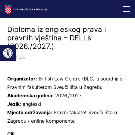
Diploma iz engleskog prava i
pravnih vještina – DELLs
Open toolbar
(2026./2027.)
18.05.26
Organizator:
British Law Centre (BLC) u suradnji s
Pravnim fakultetom Sveučilišta u Zagrebu
Akademska godina:
2026./2027.
Jezik:
engleski
Mjesto održavanja:
Pravni fakultet Sveučilišta u
Zagrebu / online komponente
Cilj