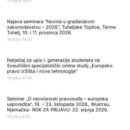
17 srp u 14:01
Najava seminara “Novine u građanskom
zakonodavstvu – 2026.”, Tuheljske Toplice, Terme
Tuhelj, 10. i 11. prosinca 2026.
16 srp u 14:53
Natječaj za upis I. generacije studenata na
Sveučilišni specijalistički online studij „Europsko
pravo tržišta i nove tehnologije“
13 srp u 11:30
Seminar „O neovisnosti pravosuđa – europska
usporedba“, 19. – 23. listopada 2026., Wustrau,
Njemačka- ROK ZA PRIJAVU: 22. srpnja 2026.
10 srp u 8:53