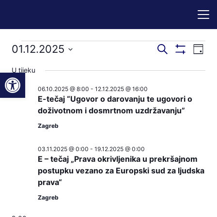
Događaji
Događaji
Dog
01.12.2025
Pretraži
Dan
Prikaži
nav
pretraga
Odaberite
Filtere
for
U tijeku
Open toolbar
pog
datum.
i
06.10.2025 @ 8:00
-
12.12.2025 @ 16:00
01.12.2025
navigacij
E-tečaj “Ugovor o darovanju te ugovori o
pregleda
doživotnom i dosmrtnom uzdržavanju”
Zagreb
03.11.2025 @ 0:00
-
19.12.2025 @ 0:00
E – tečaj „Prava okrivljenika u prekršajnom
postupku vezano za Europski sud za ljudska
prava“
Zagreb