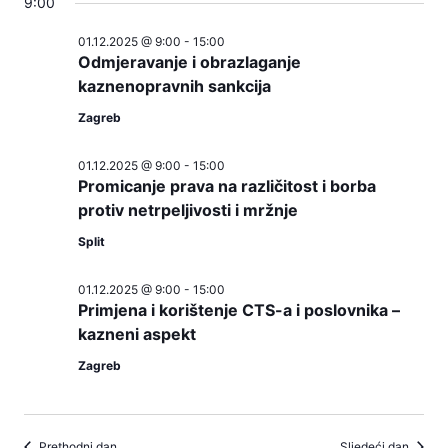
9:00
01.12.2025 @ 9:00
-
15:00
Odmjeravanje i obrazlaganje
kaznenopravnih sankcija
Zagreb
01.12.2025 @ 9:00
-
15:00
Promicanje prava na različitost i borba
protiv netrpeljivosti i mržnje
Split
01.12.2025 @ 9:00
-
15:00
Primjena i korištenje CTS-a i poslovnika –
kazneni aspekt
Zagreb
Prethodni dan
Sljedeći dan