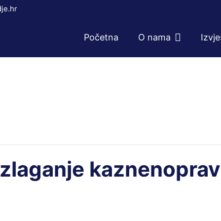
je.hr
Početna
O nama
Izvj
azlaganje kaznenoprav