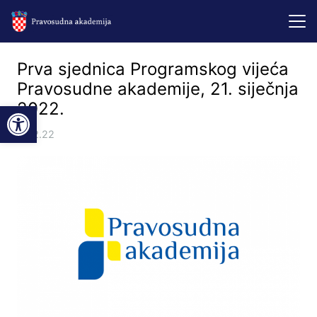
Prva sjednica Programskog vijeća
Pravosudne akademije, 21. siječnja
Open toolbar
2022.
9.02.22