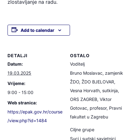
zlostavljanje na radu.
Add to calendar
DETALJI
OSTALO
Datum:
Voditelj
19.03.2025
Bruno Moslavac, zamjenik
ŽDO, ŽDO BJELOVAR,
Vrijeme:
Vesna Horvath, sutkinja,
9:00 - 15:00
ORS ZAGREB, Viktor
Web stranica:
Gotovac, profesor, Pravni
https://epak.gov.hr/course
fakultet u Zagrebu
/view.php?id=1484
Ciljne grupe
Suci i sudski savjetnici