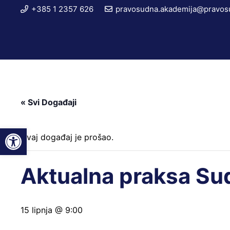
+385 1 2357 626
pravosudna.akademija@pravosu
« Svi Događaji
Open toolbar
Ovaj događaj je prošao.
Aktualna praksa Su
15 lipnja @ 9:00