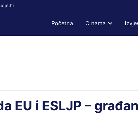
dje.hr
Početna
O nama
Izvje
da EU i ESLJP – građa