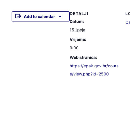
DETALJI
L
Add to calendar
Datum:
Os
15 lipnja
Vrijeme:
9:00
Web stranica:
https://epak.gov.hr/cours
e/view.php?id=2500