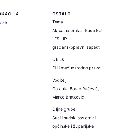
OKACIJA
OSTALO
Tema
ijek
Aktualna praksa Suda EU
i ESLJP –
građanskopravni aspekt
Ciklus
EU i međunarodno pravo
Voditelj
Goranka Barać Ručević,
Marko Bratković
Ciljne grupe
Suci i sudski savjetnici
općinske i županijske