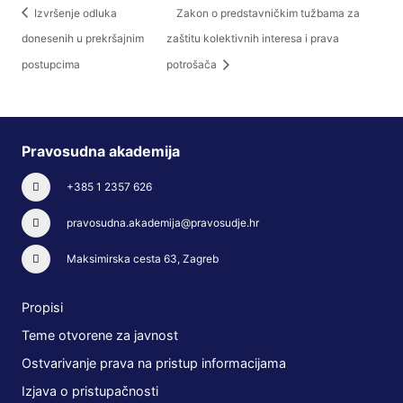
Izvršenje odluka
Zakon o predstavničkim tužbama za
donesenih u prekršajnim
zaštitu kolektivnih interesa i prava
postupcima
potrošača
Pravosudna akademija
+385 1 2357 626
pravosudna.akademija@pravosudje.hr
Maksimirska cesta 63, Zagreb
Propisi
Teme otvorene za javnost
Ostvarivanje prava na pristup informacijama
Izjava o pristupačnosti