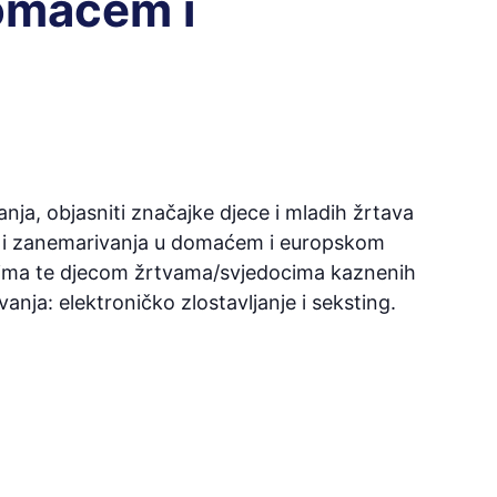
domaćem i
vanja, objasniti značajke djece i mladih žrtava
nja i zanemarivanja u domaćem i europskom
icima te djecom žrtvama/svjedocima kaznenih
nja: elektroničko zlostavljanje i seksting.