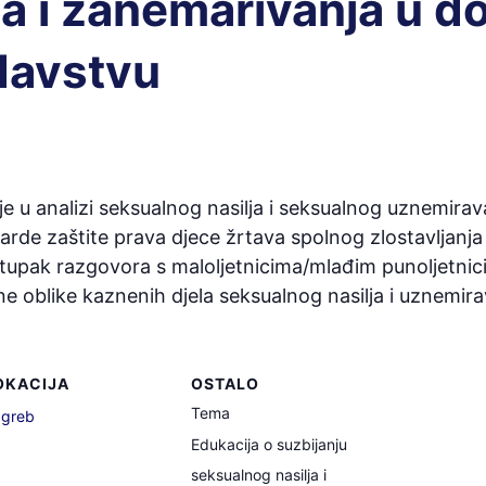
ja i zanemarivanja u 
davstvu
icije u analizi seksualnog nasilja i seksualnog uznemira
ndarde zaštite prava djece žrtava spolnog zlostavlja
stupak razgovora s maloljetnicima/mlađim punoljetn
 oblike kaznenih djela seksualnog nasilja i uznemirava
OKACIJA
OSTALO
Tema
greb
Edukacija o suzbijanju
seksualnog nasilja i