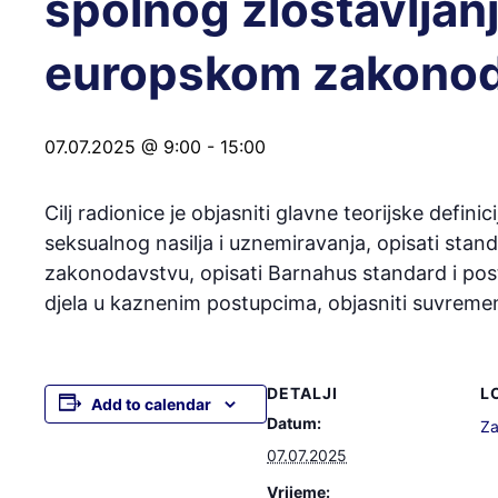
spolnog zlostavljan
europskom zakono
07.07.2025 @ 9:00
-
15:00
Cilj radionice je objasniti glavne teorijske defin
seksualnog nasilja i uznemiravanja, opisati sta
zakonodavstvu, opisati Barnahus standard i po
djela u kaznenim postupcima, objasniti suvremene
DETALJI
L
Add to calendar
Datum:
Za
07.07.2025
Vrijeme: