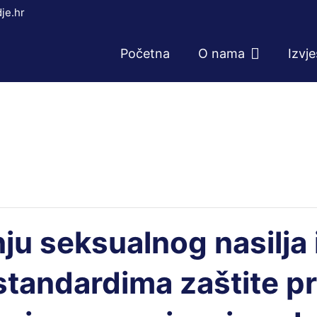
je.hr
Početna
O nama
Izvj
nju seksualnog nasilja
standardima zaštite pr