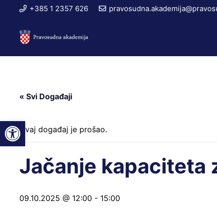
+385 1 2357 626
pravosudna.akademija@pravosu
« Svi Događaji
Open toolbar
Ovaj događaj je prošao.
Jačanje kapaciteta 
09.10.2025 @ 12:00
-
15:00