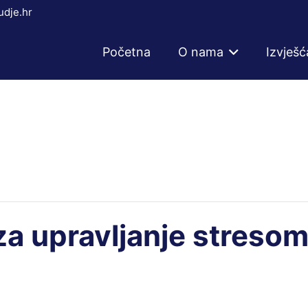
dje.hr
Početna
O nama
Izvješć
za upravljanje stresom