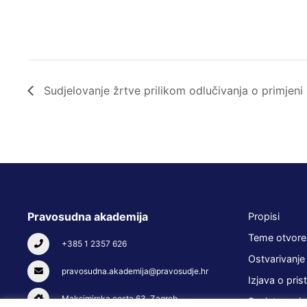
Sudjelovanje žrtve prilikom odlučivanja o primjeni
Pravosudna akademija
Propisi
Teme otvore
+385 1 2357 626
Ostvarivanje
pravosudna.akademija@pravosudje.hr
Izjava o pris
Maksimirska cesta 63, Zagreb
Savjetovanja