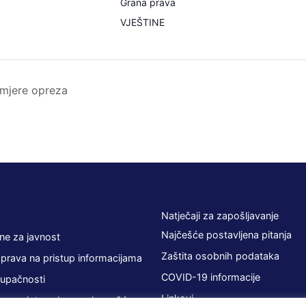
Grana prava
VJEŠTINE
 mjere opreza
Natječaji za zapošljavanje
Najčešće postavljena pitanja
ne za javnost
Zaštita osobnih podataka
 prava na pristup informacijama
COVID-19 informacije
tupačnosti
Linkovi
 sa zainteresiranom javnošću