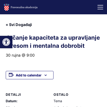
« Svi Događaji
Open toolbar
Jačanje kapaciteta za upravljanje
stresom i mentalna dobrobit
30 rujna @ 9:00
Add to calendar
DETALJI
OSTALO
Datum:
Tema