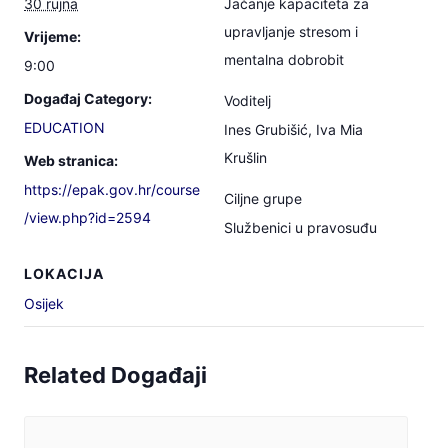
30 rujna
Jačanje kapaciteta za
upravljanje stresom i
Vrijeme:
mentalna dobrobit
9:00
Događaj Category:
Voditelj
EDUCATION
Ines Grubišić, Iva Mia
Krušlin
Web stranica:
https://epak.gov.hr/course
Ciljne grupe
/view.php?id=2594
Službenici u pravosuđu
LOKACIJA
Osijek
Related Događaji