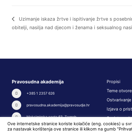
Uzimanje iskaza žrtve i ispitivanje žrtve s posebn
obitelji, nasilja nad djecom i ženama i seksualnog nasi
Pravosudna akademija
Propisi
Teme otvore
+385 1 2357 626
Ostvarivanje
pravosudna.akademija@pravosudje.hr
Izjava o pris
Maksimirska cesta 63, Zagreb
Savjetovanja
Ove internetske stranice koriste kolačiće (eng. cookies) u svrh
za nastavak korištenja ove stranice ili klikom na gumb "Prihva