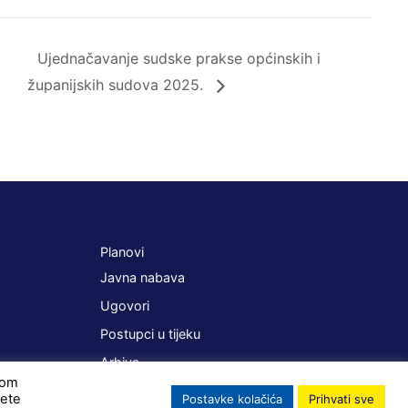
Ujednačavanje sudske prakse općinskih i
županijskih sudova 2025.
Planovi
Javna nabava
Ugovori
Postupci u tijeku
Arhiva
ikom
žete
Postavke kolačića
Prihvati sve