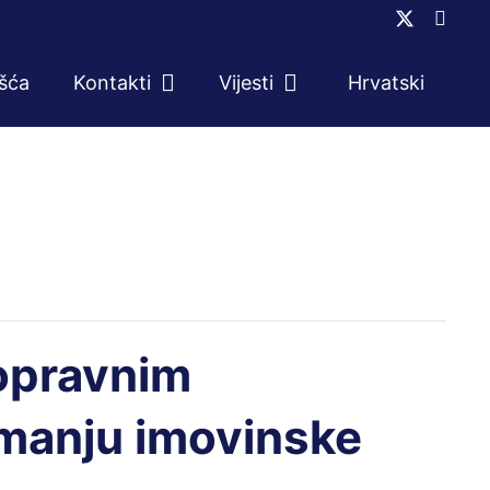
ešća
Kontakti
Vijesti
Hrvatski
nopravnim
imanju imovinske