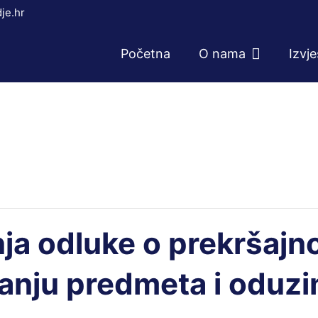
je.hr
Početna
O nama
Izvj
nja odluke o prekršaj
anju predmeta i oduz