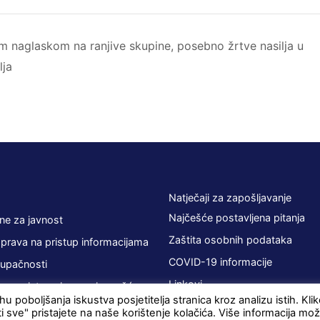
im naglaskom na ranjive skupine, posebno žrtve nasilja u
lja
Natječaji za zapošljavanje
Najčešće postavljena pitanja
ne za javnost
Zaštita osobnih podataka
 prava na pristup informacijama
COVID-19 informacije
tupačnosti
Linkovi
 sa zainteresiranom javnošću
u poboljšanja iskustva posjetitelja stranica kroz analizu istih. Kl
ti sve" pristajete na naše korištenje kolačića. Više informacija mo