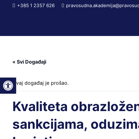
+385 1 2357 626
pravosudna.akademija@pravosud
« Svi Događaji
Open toolbar
Ovaj događaj je prošao.
Kvaliteta obrazlože
sankcijama, oduzim