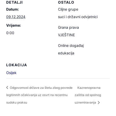
DETALJI
OSTALO
Datum:
Ciljne grupe
09.12.2024
suci i državni odvjetnici
Vrijeme:
Grana prava
0:00
VJEŠTINE
Online događaj
edukacija
LOKACIJA
Osijek
Odgovornost države za štetu zbog povrede
Kaznenopravna
legitimnih očekivanja uz osvrt na recentnu
zaštita od spolnog
sudsku praksu
uznemiravanja