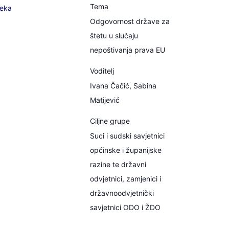
Tema
jeka
Odgovornost države za
štetu u slučaju
nepoštivanja prava EU
Voditelj
Ivana Čačić, Sabina
Matijević
Ciljne grupe
Suci i sudski savjetnici
općinske i županijske
razine te državni
odvjetnici, zamjenici i
državnoodvjetnički
savjetnici ODO i ŽDO