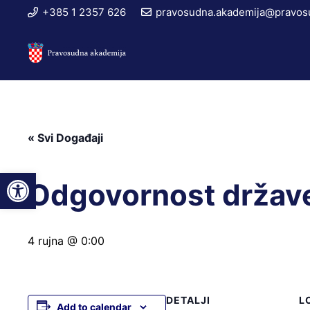
+385 1 2357 626
pravosudna.akademija@pravosu
« Svi Događaji
Open toolbar
Odgovornost države 
4 rujna @ 0:00
DETALJI
L
Add to calendar