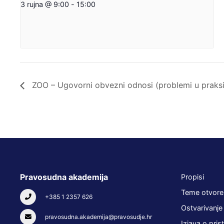
3 rujna @ 9:00
-
15:00
ZOO – Ugovorni obvezni odnosi (problemi u praksi
Pravosudna akademija
Propisi
Teme otvore
+385 1 2357 626
Ostvarivanje
pravosudna.akademija@pravosudje.hr
Izjava o pris