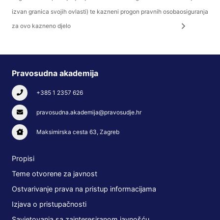
izvan granica svojih ovlasti) te kazneni progon pravnih osoba
osiguranja
za ovo kazneno djelo
Pravosudna akademija
+385 1 2357 626
pravosudna.akademija@pravosudje.hr
Maksimirska cesta 63, Zagreb
Propisi
Teme otvorene za javnost
Ostvarivanje prava na pristup informacijama
Izjava o pristupačnosti
Savjetovanja sa zainteresiranom javnošću