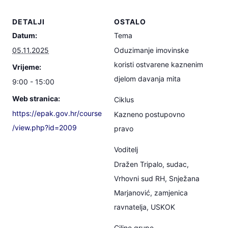
DETALJI
OSTALO
Datum:
Tema
05.11.2025
Oduzimanje imovinske
koristi ostvarene kaznenim
Vrijeme:
djelom davanja mita
9:00 - 15:00
Web stranica:
Ciklus
https://epak.gov.hr/course
Kazneno postupovno
/view.php?id=2009
pravo
Voditelj
Dražen Tripalo, sudac,
Vrhovni sud RH, Snježana
Marjanović, zamjenica
ravnatelja, USKOK
Ciljne grupe