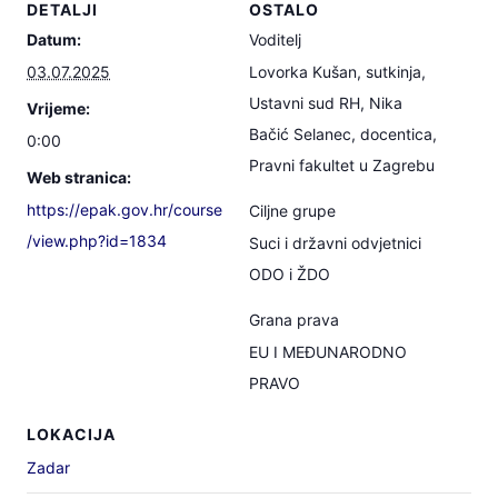
DETALJI
OSTALO
Datum:
Voditelj
03.07.2025
Lovorka Kušan, sutkinja,
Ustavni sud RH, Nika
Vrijeme:
Bačić Selanec, docentica,
0:00
Pravni fakultet u Zagrebu
Web stranica:
https://epak.gov.hr/course
Ciljne grupe
/view.php?id=1834
Suci i državni odvjetnici
ODO i ŽDO
Grana prava
EU I MEĐUNARODNO
PRAVO
LOKACIJA
Zadar