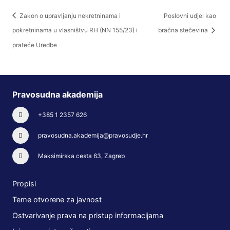
Zakon o upravljanju nekretninama i
Poslovni udjel kao
pokretninama u vlasništvu RH (NN 155/23) i
bračna stečevina
prateće Uredbe
Pravosudna akademija
+385 1 2357 626
pravosudna.akademija@pravosudje.hr
Maksimirska cesta 63, Zagreb
Propisi
Teme otvorene za javnost
Ostvarivanje prava na pristup informacijama