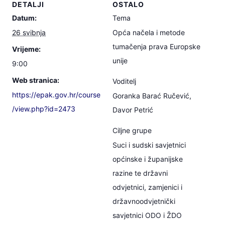
DETALJI
OSTALO
Datum:
Tema
26 svibnja
Opća načela i metode
tumačenja prava Europske
Vrijeme:
unije
9:00
Web stranica:
Voditelj
https://epak.gov.hr/course
Goranka Barać Ručević,
/view.php?id=2473
Davor Petrić
Ciljne grupe
Suci i sudski savjetnici
općinske i županijske
razine te državni
odvjetnici, zamjenici i
državnoodvjetnički
savjetnici ODO i ŽDO