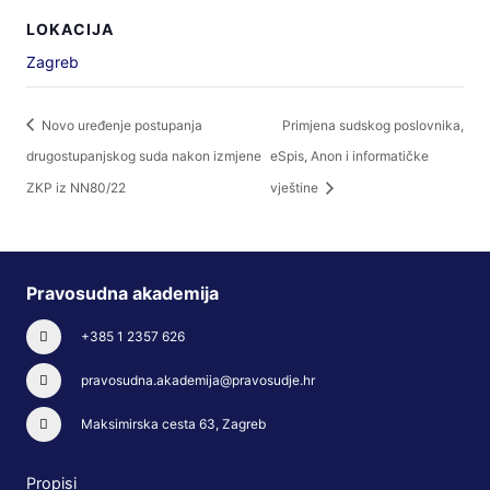
LOKACIJA
Zagreb
Novo uređenje postupanja
Primjena sudskog poslovnika,
drugostupanjskog suda nakon izmjene
eSpis, Anon i informatičke
ZKP iz NN80/22
vještine
Pravosudna akademija
+385 1 2357 626
pravosudna.akademija@pravosudje.hr
Maksimirska cesta 63, Zagreb
Propisi