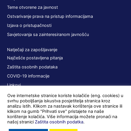
Teme otvorene za javnost
Ostvarivanje prava na pristup informacijama
Izjava o pristupačnosti
Savjetovanja sa zainteresiranom javnošću
Natječaji za zapošljavanje
Najčešće postavljena pitanja
Zaštita osobnih podataka
COVID-19 informacije
Linkovi
Ove internetske stranice koriste kolačiće (eng. cookies) u
Planovi
svrhu poboljšanja iskustva posjetitelja stranica kroz
analizu istih. Klikom za nastavak korištenja ove stranice ili
Javna nabava
klikom na gumb "Prihvati sve" pristajete na naše
korištenje kolačića. Više informacija možete pronaći na
Ugovori
našoj stranici
Zaštita osobnih podatka
.
Postupci u tijeku