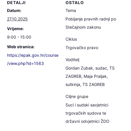
DETALJI
OSTALO
Datum:
Tema
27.10.2025
Pobijanje pravnih radnji po
Stečajnom zakonu
Vrijeme:
9:00 - 15:00
Ciklus
Web stranica:
Trgovačko pravo
https://epak.gov.hr/course
Voditelj
/view.php?id=1563
Gordan Zubak, sudac, TS
ZAGREB, Maja Praljak,
sutkinja, TS ZAGREB
Ciljne grupe
Suci i sudski savjetnici
trgovačkih sudova te
državni odvjetnici ŽDO