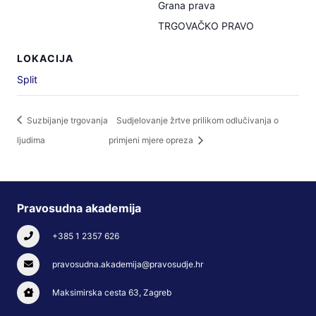
Grana prava
TRGOVAČKO PRAVO
LOKACIJA
Split
Suzbijanje trgovanja
Sudjelovanje žrtve prilikom odlučivanja o
ljudima
primjeni mjere opreza
Pravosudna akademija
+385 1 2357 626
pravosudna.akademija@pravosudje.hr
Maksimirska cesta 63, Zagreb