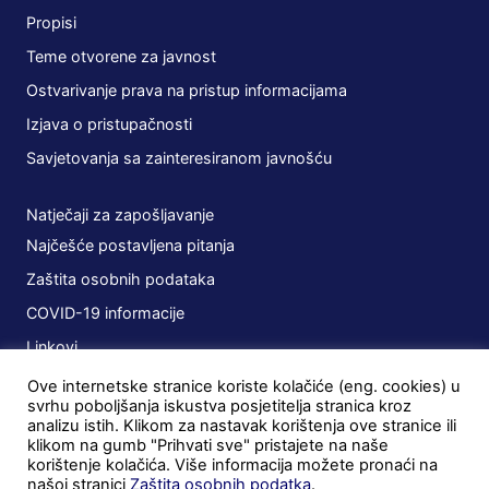
Propisi
Teme otvorene za javnost
Ostvarivanje prava na pristup informacijama
Izjava o pristupačnosti
Savjetovanja sa zainteresiranom javnošću
Natječaji za zapošljavanje
Najčešće postavljena pitanja
Zaštita osobnih podataka
COVID-19 informacije
Linkovi
Ove internetske stranice koriste kolačiće (eng. cookies) u
Planovi
svrhu poboljšanja iskustva posjetitelja stranica kroz
analizu istih. Klikom za nastavak korištenja ove stranice ili
Javna nabava
klikom na gumb "Prihvati sve" pristajete na naše
korištenje kolačića. Više informacija možete pronaći na
Ugovori
našoj stranici
Zaštita osobnih podatka
.