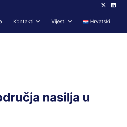
a
Kontakti
Vijesti
Hrvatski
odručja nasilja u