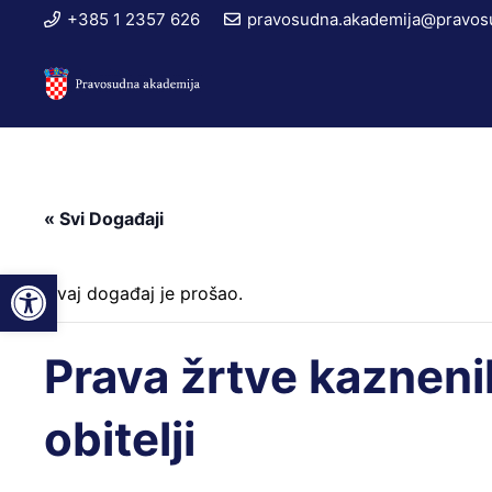
+385 1 2357 626
pravosudna.akademija@pravosu
« Svi Događaji
Open toolbar
Ovaj događaj je prošao.
Prava žrtve kaznenih
obitelji