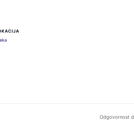
OKACIJA
jeka
Odgovornost dr