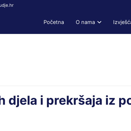
dje.hr
Početna
O nama
Izvješć
 djela i prekršaja iz p