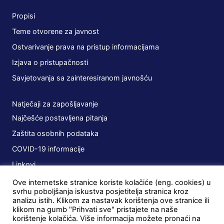
Propisi
Teme otvorene za javnost
Ostvarivanje prava na pristup informacijama
Izjava o pristupačnosti
Savjetovanja sa zainteresiranom javnošću
Natječaji za zapošljavanje
Najčešće postavljena pitanja
Zaštita osobnih podataka
COVID-19 informacije
Linkovi
Ove internetske stranice koriste kolačiće (eng. cookies) u
Planovi
svrhu poboljšanja iskustva posjetitelja stranica kroz
analizu istih. Klikom za nastavak korištenja ove stranice ili
Javna nabava
klikom na gumb "Prihvati sve" pristajete na naše
korištenje kolačića. Više informacija možete pronaći na
Ugovori