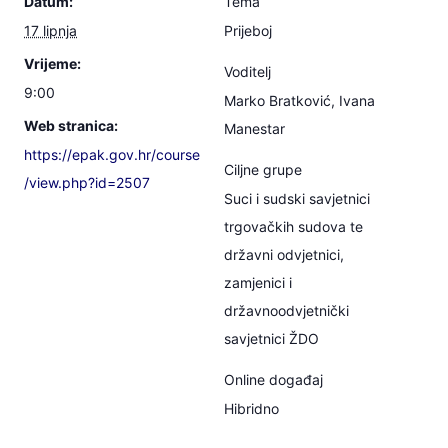
Datum:
Tema
17 lipnja
Prijeboj
Vrijeme:
Voditelj
9:00
Marko Bratković, Ivana
Web stranica:
Manestar
https://epak.gov.hr/course
Ciljne grupe
/view.php?id=2507
Suci i sudski savjetnici
trgovačkih sudova te
državni odvjetnici,
zamjenici i
državnoodvjetnički
savjetnici ŽDO
Online događaj
Hibridno