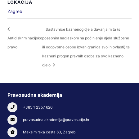
LOKACIJA
Zagreb
Sastavnice kaznenog djela davanja mita (s
Antidiskriminacijsko
posebnim naglaskom na počinjenje djela službene
pravo
ili odgovorne osobe izvan granica svojih ovlasti) te
kazneni progon pravnih osoba za ovo kazneno
djelo
Pravosudna akademija
+385 1 2357 626
pravosudna.akademija@pravosudje.hr
Maksimirska cesta 63, Zagreb