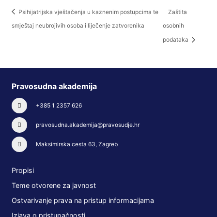
Psihijatrijska vještačenja u kaznenim postupcima te
Zaštita
smještaj neubrojivih osoba i liječenje zatvorenika
osobnih
podataka
Pravosudna akademija
+385 1 2357 626
pravosudna.akademija@pravosudje.hr
Maksimirska cesta 63, Zagreb
Propisi
Teme otvorene za javnost
Ostvarivanje prava na pristup informacijama
Izjava o pristupačnosti