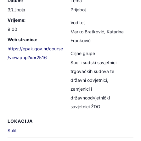
Datum:
Tema
30 lipnja
Prijeboj
Vrijeme:
Voditelj
9:00
Marko Bratković, Katarina
Web stranica:
Franković
https://epak.gov.hr/course
Ciljne grupe
/view.php?id=2516
Suci i sudski savjetnici
trgovačkih sudova te
državni odvjetnici,
zamjenici i
državnoodvjetnički
savjetnici ŽDO
LOKACIJA
Split