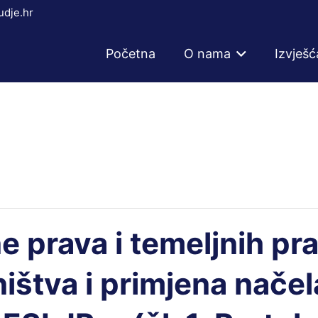
dje.hr
Početna
O nama
Izvješć
 prava i temeljnih pra
ništva i primjena nače