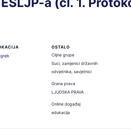
ESLJP-a (čl. 1. Protok
OKACIJA
OSTALO
Ciljne grupe
greb
Suci, zamjenici državnih
odvjetnika, savjetnici
Grana prava
LJUDSKA PRAVA
Online događaj
edukacija