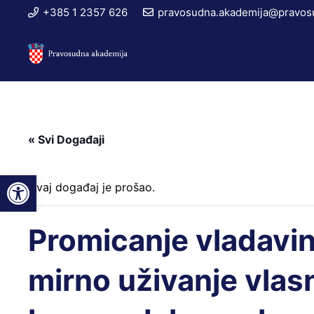
+385 1 2357 626
pravosudna.akademija@pravosu
« Svi Događaji
Open toolbar
Ovaj događaj je prošao.
Promicanje vladavine
mirno uživanje vlas