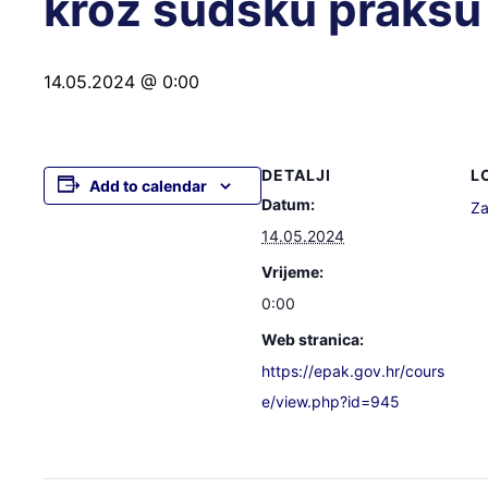
kroz sudsku praksu 
14.05.2024 @ 0:00
DETALJI
L
Add to calendar
Datum:
Za
14.05.2024
Vrijeme:
0:00
Web stranica:
https://epak.gov.hr/cours
e/view.php?id=945