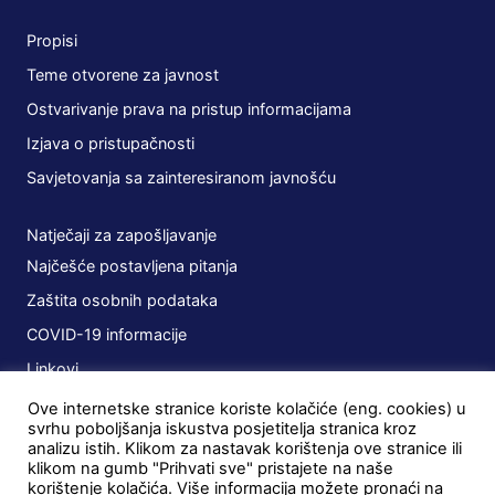
Propisi
Teme otvorene za javnost
Ostvarivanje prava na pristup informacijama
Izjava o pristupačnosti
Savjetovanja sa zainteresiranom javnošću
Natječaji za zapošljavanje
Najčešće postavljena pitanja
Zaštita osobnih podataka
COVID-19 informacije
Linkovi
Ove internetske stranice koriste kolačiće (eng. cookies) u
Planovi
svrhu poboljšanja iskustva posjetitelja stranica kroz
analizu istih. Klikom za nastavak korištenja ove stranice ili
Javna nabava
klikom na gumb "Prihvati sve" pristajete na naše
korištenje kolačića. Više informacija možete pronaći na
Ugovori