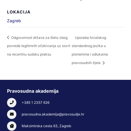
LOKACIJA
Zagreb
Odgovornost države za štetu zbog
Uporaba hrvatskog
povrede legitimnih očekivanja uz osvrt
standardnog jezika u
na recentnu sudsku praksu
pismenima i odlukama
pravosudnih tijela
Pravosudna akademija
+385 1 2357 626
pravosudna.akademija@pravosudje.hr
Maksimirska cesta 63, Zagreb