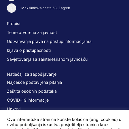
Maksimirska cesta 63, Zagreb
Propisi
Teme otvorene za javnost
Ostvarivanje prava na pristup informacijama
Izjava o pristupačnosti
Savjetovanja sa zainteresiranom javnošću
Natječaji za zapošljavanje
Najčešće postavljena pitanja
Zaštita osobnih podataka
COVID-19 informacije
Linkovi
Ove internetske stranice koriste kolačiće (eng. cookies) u
Planovi
svrhu poboljšanja iskustva posjetitelja stranica kroz