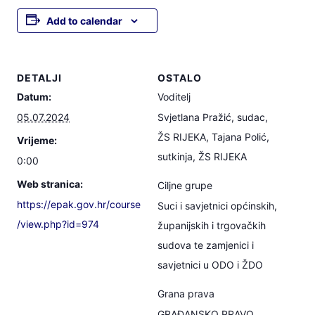
Add to calendar
DETALJI
OSTALO
Datum:
Voditelj
05.07.2024
Svjetlana Pražić, sudac,
ŽS RIJEKA, Tajana Polić,
Vrijeme:
sutkinja, ŽS RIJEKA
0:00
Web stranica:
Ciljne grupe
https://epak.gov.hr/course
Suci i savjetnici općinskih,
/view.php?id=974
županijskih i trgovačkih
sudova te zamjenici i
savjetnici u ODO i ŽDO
Grana prava
GRAĐANSKO PRAVO