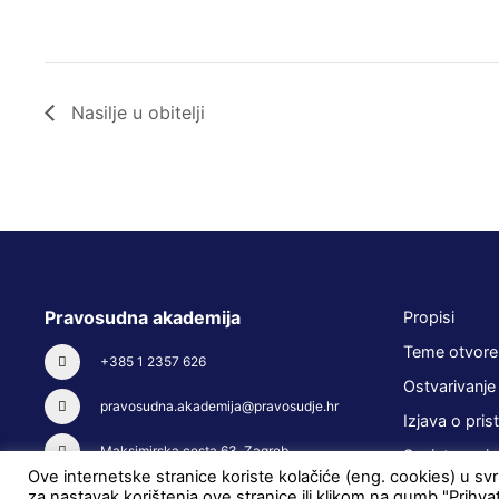
Nasilje u obitelji
Pravosudna akademija
Propisi
Teme otvore
+385 1 2357 626
Ostvarivanje
pravosudna.akademija@pravosudje.hr
Izjava o pris
Maksimirska cesta 63, Zagreb
Savjetovanja
Ove internetske stranice koriste kolačiće (eng. cookies) u svrh
za nastavak korištenja ove stranice ili klikom na gumb "Prihva