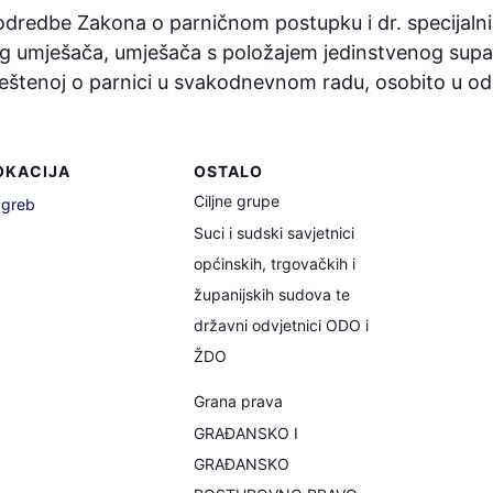
 odredbe Zakona o parničnom postupku i dr. specijalni
 umješača, umješača s položajem jedinstvenog suparni
eštenoj o parnici u svakodnevnom radu, osobito u odn
OKACIJA
OSTALO
Ciljne grupe
greb
Suci i sudski savjetnici
općinskih, trgovačkih i
županijskih sudova te
državni odvjetnici ODO i
ŽDO
Grana prava
GRAĐANSKO I
GRAĐANSKO