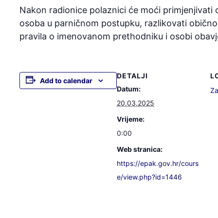
Nakon radionice polaznici će moći primjenjivati
osoba u parničnom postupku, razlikovati običnog
pravila o imenovanom prethodniku i osobi obavj
DETALJI
L
Add to calendar
Datum:
Za
20.03.2025
Vrijeme:
0:00
Web stranica:
https://epak.gov.hr/cours
e/view.php?id=1446