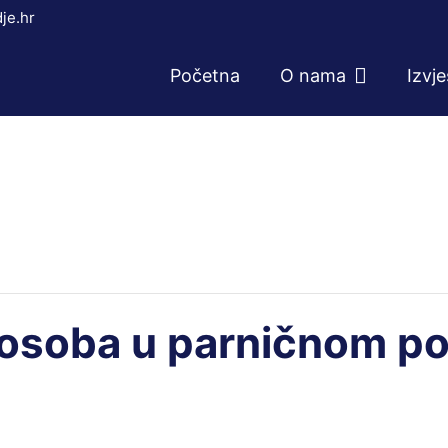
je.hr
Početna
O nama
Izvj
h osoba u parničnom p