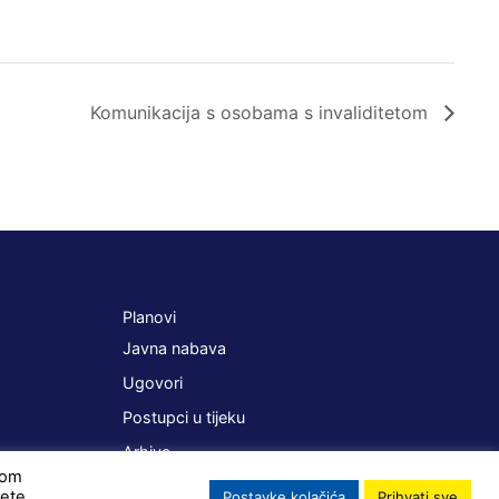
Komunikacija s osobama s invaliditetom
Planovi
Javna nabava
Ugovori
Postupci u tijeku
Arhiva
ikom
žete
Postavke kolačića
Prihvati sve