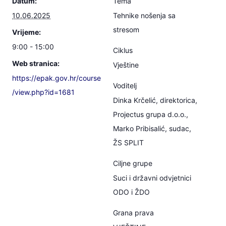
Datum:
Tema
10.06.2025
Tehnike nošenja sa
stresom
Vrijeme:
9:00 - 15:00
Ciklus
Web stranica:
Vještine
https://epak.gov.hr/course
Voditelj
/view.php?id=1681
Dinka Krčelić, direktorica,
Projectus grupa d.o.o.,
Marko Pribisalić, sudac,
ŽS SPLIT
Ciljne grupe
Suci i državni odvjetnici
ODO i ŽDO
Grana prava