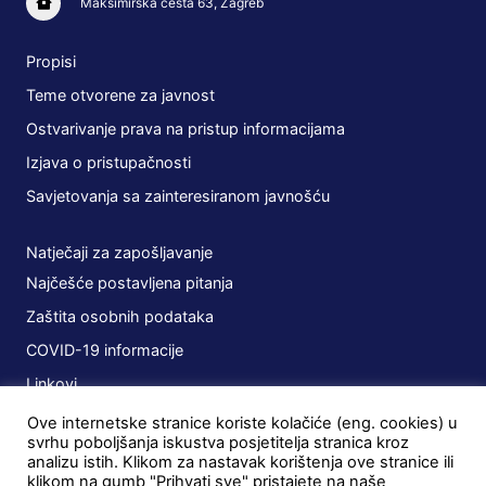
Maksimirska cesta 63, Zagreb
Propisi
Teme otvorene za javnost
Ostvarivanje prava na pristup informacijama
Izjava o pristupačnosti
Savjetovanja sa zainteresiranom javnošću
Natječaji za zapošljavanje
Najčešće postavljena pitanja
Zaštita osobnih podataka
COVID-19 informacije
Linkovi
Ove internetske stranice koriste kolačiće (eng. cookies) u
Planovi
svrhu poboljšanja iskustva posjetitelja stranica kroz
analizu istih. Klikom za nastavak korištenja ove stranice ili
Javna nabava
klikom na gumb "Prihvati sve" pristajete na naše