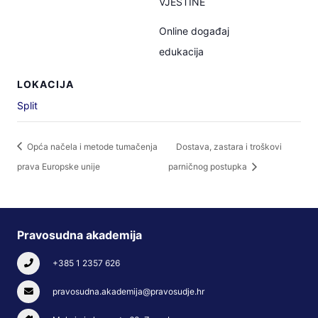
VJEŠTINE
Online događaj
edukacija
LOKACIJA
Split
Opća načela i metode tumačenja
Dostava, zastara i troškovi
prava Europske unije
parničnog postupka
Pravosudna akademija
+385 1 2357 626
pravosudna.akademija@pravosudje.hr