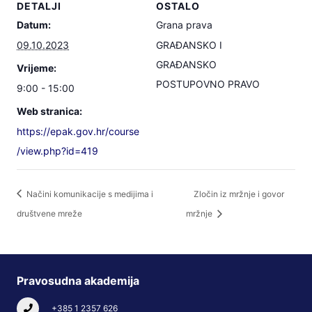
DETALJI
OSTALO
Datum:
Grana prava
09.10.2023
GRAĐANSKO I
GRAĐANSKO
Vrijeme:
POSTUPOVNO PRAVO
9:00 - 15:00
Web stranica:
https://epak.gov.hr/course
/view.php?id=419
Načini komunikacije s medijima i
Zločin iz mržnje i govor
društvene mreže
mržnje
Pravosudna akademija
+385 1 2357 626