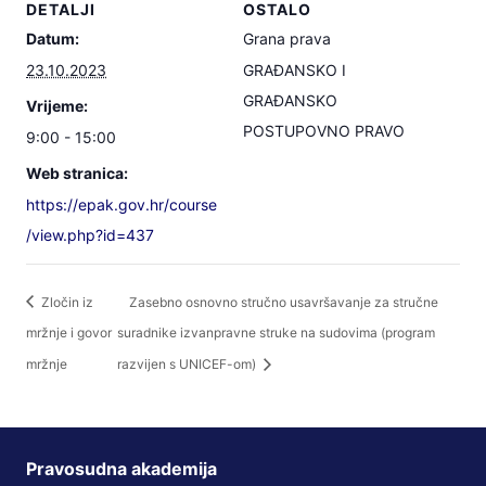
DETALJI
OSTALO
Datum:
Grana prava
23.10.2023
GRAĐANSKO I
GRAĐANSKO
Vrijeme:
POSTUPOVNO PRAVO
9:00 - 15:00
Web stranica:
https://epak.gov.hr/course
/view.php?id=437
Zločin iz
Zasebno osnovno stručno usavršavanje za stručne
mržnje i govor
suradnike izvanpravne struke na sudovima (program
mržnje
razvijen s UNICEF-om)
Pravosudna akademija