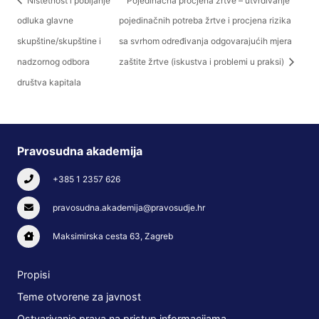
Ništetnost i pobijanje
Pojedinačna procjena žrtve – utvrđivanje
odluka glavne
pojedinačnih potreba žrtve i procjena rizika
skupštine/skupštine i
sa svrhom određivanja odgovarajućih mjera
nadzornog odbora
zaštite žrtve (iskustva i problemi u praksi)
društva kapitala
Pravosudna akademija
+385 1 2357 626
pravosudna.akademija@pravosudje.hr
Maksimirska cesta 63, Zagreb
Propisi
Teme otvorene za javnost
Ostvarivanje prava na pristup informacijama