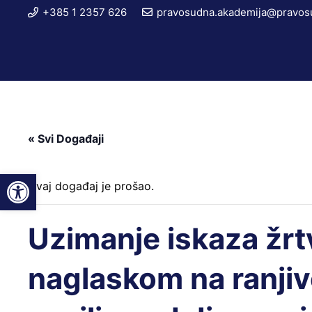
+385 1 2357 626
pravosudna.akademija@pravosu
« Svi Događaji
Open toolbar
Ovaj događaj je prošao.
Uzimanje iskaza žrtv
naglaskom na ranjive