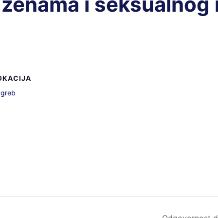
i ženama i seksualnog 
OKACIJA
greb
Odgovornost dr