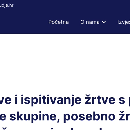
dje.hr
Početna
O nama
Izvje
e i ispitivanje žrtve 
 skupine, posebno žrtv