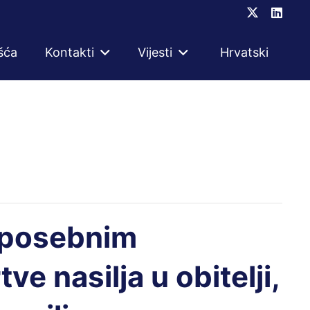
šća
Kontakti
Vijesti
Hrvatski
s posebnim
e nasilja u obitelji,