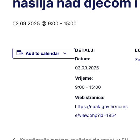
nasilja nad djecom 
02.09.2025 @ 9:00
-
15:00
DETALJI
L
Add to calendar
Datum:
Za
02.09.2025
Vrijeme:
9:00 - 15:00
Web stranica:
https://epak.gov.hr/cours
e/view.php?id=1954
Koordinacija sustava socijalne sigurnosti u EU