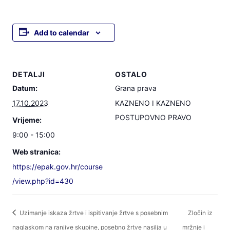
Add to calendar
DETALJI
OSTALO
Datum:
Grana prava
17.10.2023
KAZNENO I KAZNENO
POSTUPOVNO PRAVO
Vrijeme:
9:00 - 15:00
Web stranica:
https://epak.gov.hr/course
/view.php?id=430
Uzimanje iskaza žrtve i ispitivanje žrtve s posebnim
Zločin iz
naglaskom na ranjive skupine, posebno žrtve nasilja u
mržnje i