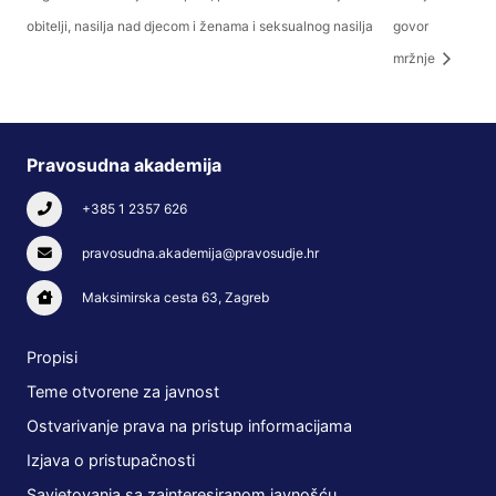
obitelji, nasilja nad djecom i ženama i seksualnog nasilja
govor
mržnje
Pravosudna akademija
+385 1 2357 626
pravosudna.akademija@pravosudje.hr
Maksimirska cesta 63, Zagreb
Propisi
Teme otvorene za javnost
Ostvarivanje prava na pristup informacijama
Izjava o pristupačnosti
Savjetovanja sa zainteresiranom javnošću