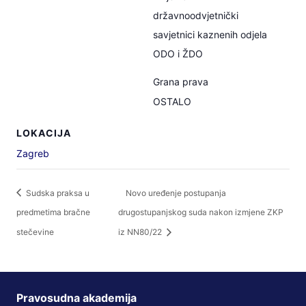
državnoodvjetnički
savjetnici kaznenih odjela
ODO i ŽDO
Grana prava
OSTALO
LOKACIJA
Zagreb
Sudska praksa u
Novo uređenje postupanja
predmetima bračne
drugostupanjskog suda nakon izmjene ZKP
stečevine
iz NN80/22
Pravosudna akademija