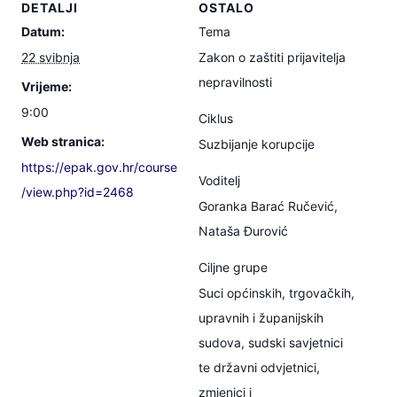
DETALJI
OSTALO
Datum:
Tema
22 svibnja
Zakon o zaštiti prijavitelja
nepravilnosti
Vrijeme:
9:00
Ciklus
Web stranica:
Suzbijanje korupcije
https://epak.gov.hr/course
Voditelj
/view.php?id=2468
Goranka Barać Ručević,
Nataša Đurović
Ciljne grupe
Suci općinskih, trgovačkih,
upravnih i županijskih
sudova, sudski savjetnici
te državni odvjetnici,
zmjenici i