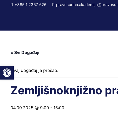
+385 1 2357 626
pravosudna.akademija@pravosud
« Svi Događaji
Open toolbar
Ovaj događaj je prošao.
Zemljišnoknjižno p
04.09.2025 @ 9:00
-
15:00