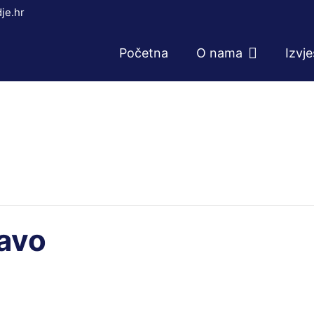
je.hr
Početna
O nama
Izvj
ravo