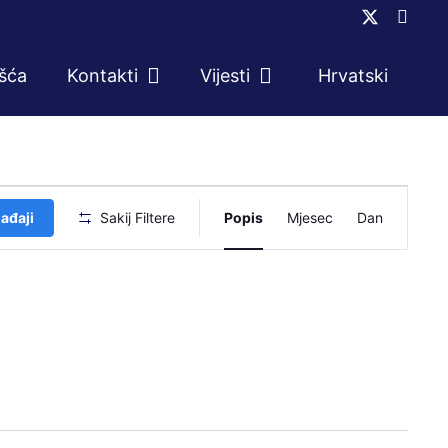
ešća
Kontakti
Vijesti
Hrvatski
Događaj
ađaji
Sakij Filtere
Popis
Mjesec
Dan
navigacij
pogleda