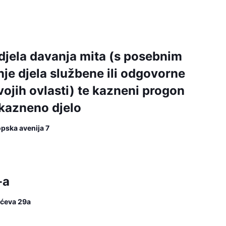
jela davanja mita (s posebnim
je djela službene ili odgovorne
ojih ovlasti) te kazneni progon
kazneno djelo
opska avenija 7
-a
lićeva 29a