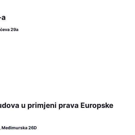
-a
lićeva 29a
udova u primjeni prava Europske
u, Međimurska 26D