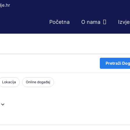
je.hr
Početna
O nama
Izvj
Pretraži Dog
Lokacija
Online događaj