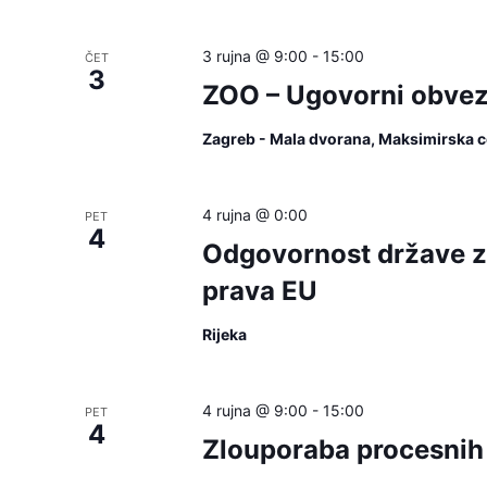
will
cause
3 rujna @ 9:00
-
15:00
ČET
3
the
ZOO – Ugovorni obvezn
list
of
Zagreb - Mala dvorana, Maksimirska c
events
to
4 rujna @ 0:00
PET
refresh
4
Odgovornost države za
with
prava EU
the
filtered
Rijeka
results.
4 rujna @ 9:00
-
15:00
PET
4
Zlouporaba procesnih