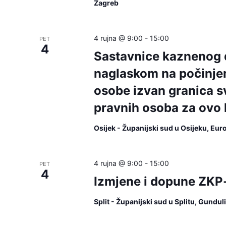
Zagreb
4 rujna @ 9:00
-
15:00
PET
4
Sastavnice kaznenog d
naglaskom na počinjen
osobe izvan granica sv
pravnih osoba za ovo 
Osijek - Županijski sud u Osijeku, Eur
4 rujna @ 9:00
-
15:00
PET
4
Izmjene i dopune ZKP
Split - Županijski sud u Splitu, Gundu