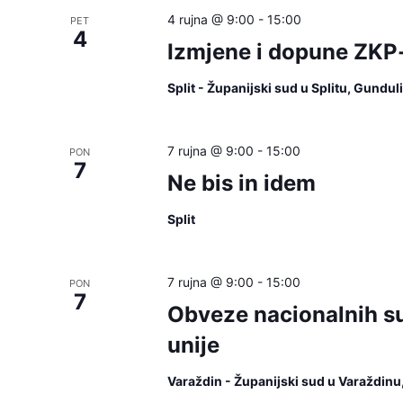
4 rujna @ 9:00
-
15:00
PET
4
Izmjene i dopune ZKP
Split - Županijski sud u Splitu, Gundu
7 rujna @ 9:00
-
15:00
PON
7
Ne bis in idem
Split
7 rujna @ 9:00
-
15:00
PON
7
Obveze nacionalnih s
unije
Varaždin - Županijski sud u Varaždin