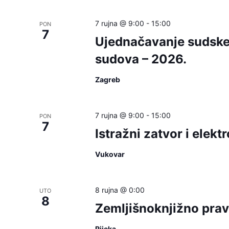
7 rujna @ 9:00
-
15:00
PON
7
Ujednačavanje sudske 
sudova – 2026.
Zagreb
7 rujna @ 9:00
-
15:00
PON
7
Istražni zatvor i elek
Vukovar
8 rujna @ 0:00
UTO
8
Zemljišnoknjižno pra
Rijeka