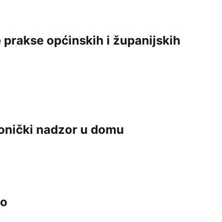
prakse općinskih i županijskih
tronički nadzor u domu
vo