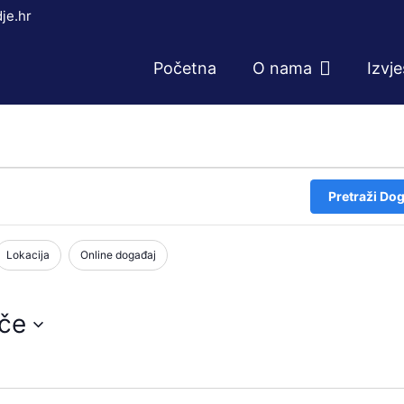
je.hr
Početna
O nama
Izvj
Pretraži Dog
Lokacija
Online događaj
ače