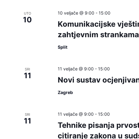
10 veljače @ 9:00
-
15:00
UTO
10
Komunikacijske vješti
zahtjevnim strankama 
Split
11 veljače @ 9:00
-
15:00
SRI
11
Novi sustav ocjenjiva
Zagreb
11 veljače @ 9:00
-
15:00
SRI
11
Tehnike pisanja prvos
citiranje zakona u su