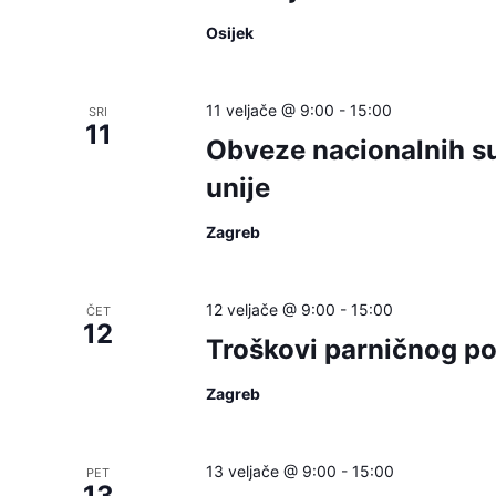
Osijek
11 veljače @ 9:00
-
15:00
SRI
11
Obveze nacionalnih s
unije
Zagreb
12 veljače @ 9:00
-
15:00
ČET
12
Troškovi parničnog p
Zagreb
13 veljače @ 9:00
-
15:00
PET
13