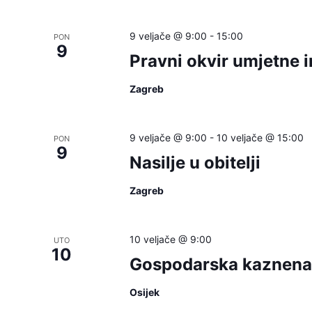
will
cause
9 veljače @ 9:00
-
15:00
PON
9
the
Pravni okvir umjetne i
list
of
Zagreb
events
to
9 veljače @ 9:00
-
10 veljače @ 15:00
PON
refresh
9
Nasilje u obitelji
with
the
Zagreb
filtered
results.
10 veljače @ 9:00
UTO
10
Gospodarska kaznena 
Osijek