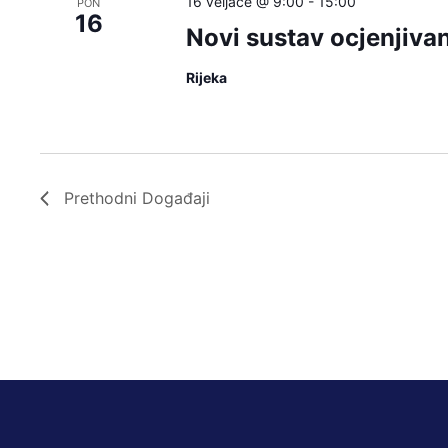
16 veljače @ 9:00
-
15:00
PON
16
Novi sustav ocjenjiva
Rijeka
Prethodni
Događaji