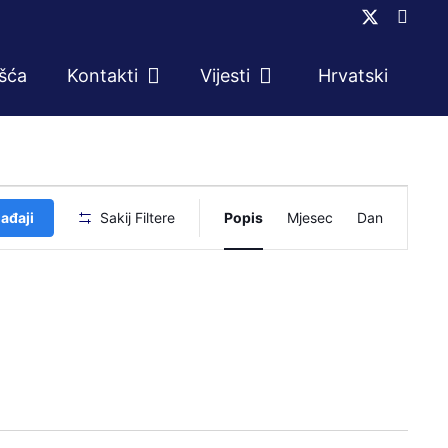
ešća
Kontakti
Vijesti
Hrvatski
Događaj
ađaji
Sakij Filtere
Popis
Mjesec
Dan
navigacij
pogleda