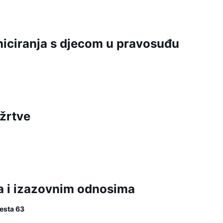
niciranja s djecom u pravosuđu
žrtve
a i izazovnim odnosima
esta 63