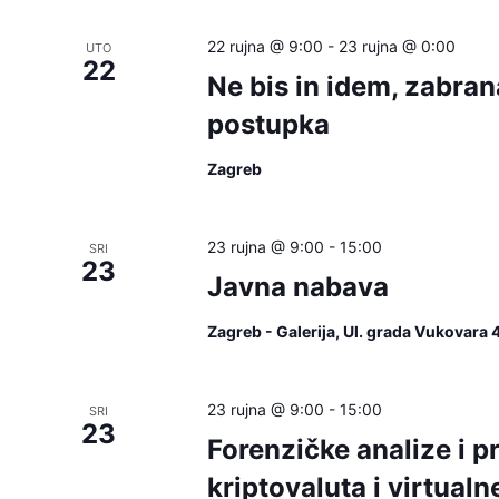
22 rujna @ 9:00
-
23 rujna @ 0:00
UTO
22
Ne bis in idem, zabran
postupka
Zagreb
23 rujna @ 9:00
-
15:00
SRI
23
Javna nabava
Zagreb - Galerija, Ul. grada Vukovara 
23 rujna @ 9:00
-
15:00
SRI
23
Forenzičke analize i 
kriptovaluta i virtual