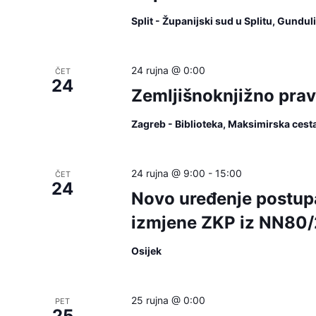
Split - Županijski sud u Splitu, Gundu
24 rujna @ 0:00
ČET
24
Zemljišnoknjižno pra
Zagreb - Biblioteka, Maksimirska cest
24 rujna @ 9:00
-
15:00
ČET
24
Novo uređenje postup
izmjene ZKP iz NN80
Osijek
25 rujna @ 0:00
PET
25