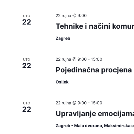
will
cause
22 rujna @ 9:00
UTO
22
the
Tehnike i načini komu
list
of
Zagreb
events
to
22 rujna @ 9:00
-
15:00
UTO
refresh
22
Pojedinačna procjena 
with
the
Osijek
filtered
results.
22 rujna @ 9:00
-
15:00
UTO
22
Upravljanje emocijam
Zagreb - Mala dvorana, Maksimirska c