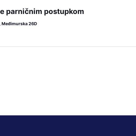
nje parničnim postupkom
u, Međimurska 26D