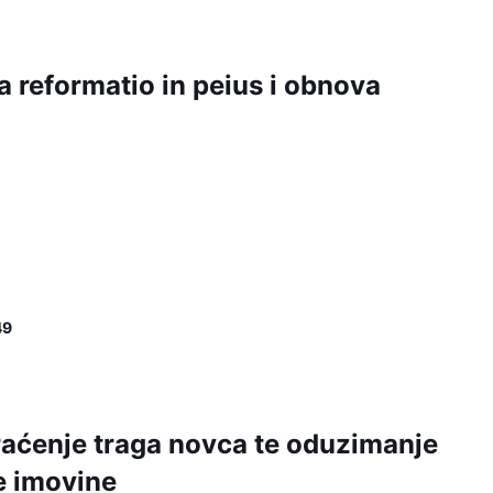
a reformatio in peius i obnova
49
praćenje traga novca te oduzimanje
ne imovine