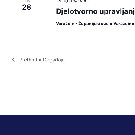
28 rujna @ 0:00
PON
28
Djelotvorno upravlja
Varaždin - Županijski sud u Varaždin
Prethodni
Događaji