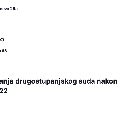
lićeva 29a
vo
a 63
anja drugostupanjskog suda nakon
/22