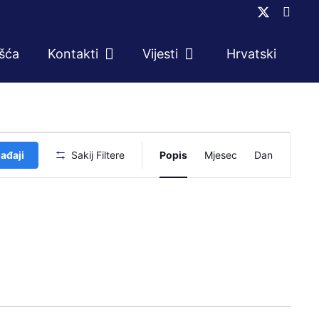
ešća
Kontakti
Vijesti
Hrvatski
Događaj
ađaji
Sakij Filtere
Popis
Mjesec
Dan
navigacij
pogleda