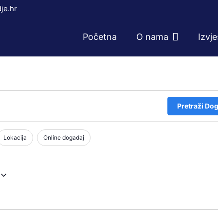
je.hr
Početna
O nama
Izvj
Pretraži Dog
Lokacija
Online događaj