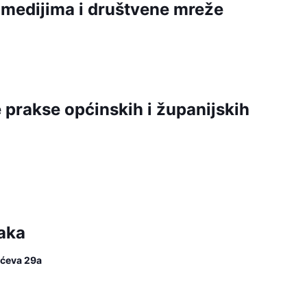
 medijima i društvene mreže
prakse općinskih i županijskih
aka
lićeva 29a