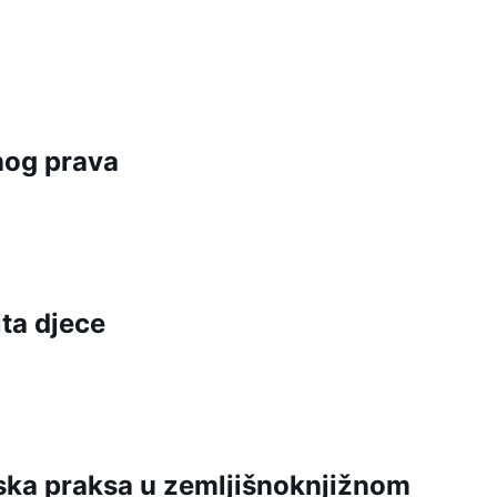
nog prava
ta djece
dska praksa u zemljišnoknjižnom