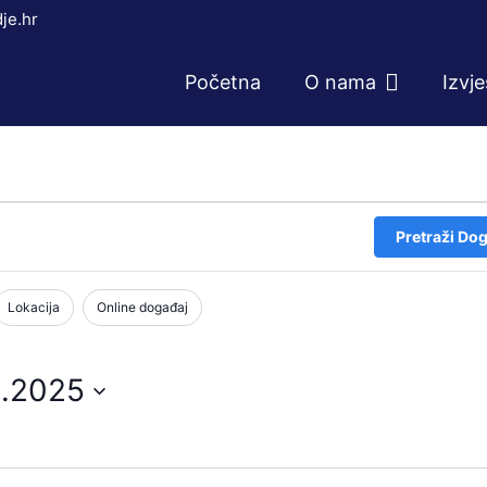
je.hr
Početna
O nama
Izvj
Pretraži Dog
Lokacija
Online događaj
3.2025