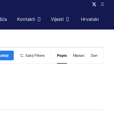
ešća
Kontakti
Vijesti
Hrvatski
Događaj
ađaji
Sakij Filtere
Popis
Mjesec
Dan
navigacij
pogleda