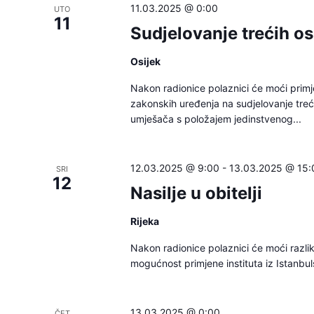
11.03.2025 @ 0:00
UTO
11
Sudjelovanje trećih 
Osijek
Nakon radionice polaznici će moći primj
zakonskih uređenja na sudjelovanje tre
umješača s položajem jedinstvenog...
12.03.2025 @ 9:00
-
13.03.2025 @ 15:
SRI
12
Nasilje u obitelji
Rijeka
Nakon radionice polaznici će moći razlikova
mogućnost primjene instituta iz Istanbu
13.03.2025 @ 0:00
ČET