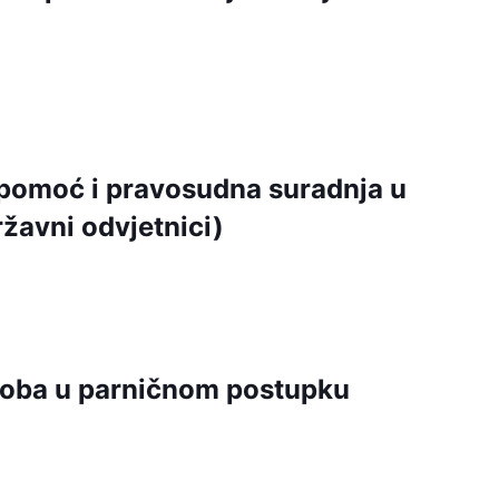
omoć i pravosudna suradnja u
žavni odvjetnici)
osoba u parničnom postupku