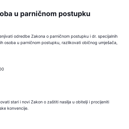
osoba u parničnom postupku
enjivati odredbe Zakona o parničnom postupku i dr. specijalnih
ćih osoba u parničnom postupku, razlikovati običnog umješača,
00
ti stari i novi Zakon o zaštiti nasilja u obitelji i procijeniti
lske konvencije.