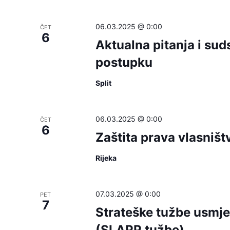
will
cause
06.03.2025 @ 0:00
ČET
6
the
Aktualna pitanja i su
list
postupku
of
events
Split
to
refresh
06.03.2025 @ 0:00
ČET
with
6
Zaštita prava vlasništ
the
filtered
Rijeka
results.
07.03.2025 @ 0:00
PET
7
Strateške tužbe usmje
(SLAPP tužbe)