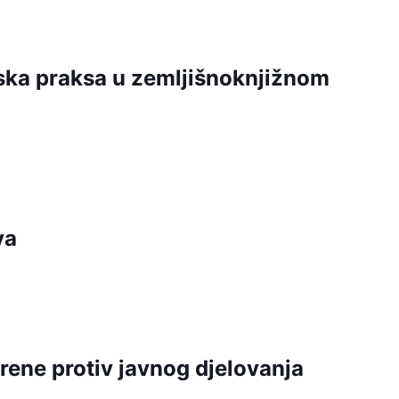
dska praksa u zemljišnoknjižnom
va
rene protiv javnog djelovanja