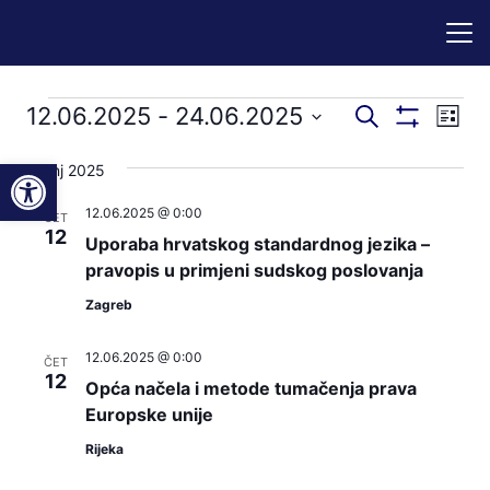
Događaji
Događaji
Dog
12.06.2025
 - 
24.06.2025
Pretraži
Popis
Prikaži
nav
pretraga
Odaberite
Filtere
Open toolbar
pog
lipanj 2025
datum.
i
12.06.2025 @ 0:00
navigacij
ČET
12
Uporaba hrvatskog standardnog jezika –
pregleda
pravopis u primjeni sudskog poslovanja
Zagreb
12.06.2025 @ 0:00
ČET
12
Opća načela i metode tumačenja prava
Europske unije
Rijeka