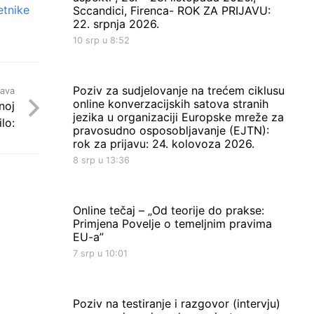
etnike
Sccandici, Firenca- ROK ZA PRIJAVU:
22. srpnja 2026.
10 srp u 8:52
Poziv za sudjelovanje na trećem ciklusu
java
online konverzacijskih satova stranih
noj
jezika u organizaciji Europske mreže za
lo:
pravosudno osposobljavanje (EJTN):
rok za prijavu: 24. kolovoza 2026.
8 srp u 13:36
Online tečaj – „Od teorije do prakse:
Primjena Povelje o temeljnim pravima
EU-a”
7 srp u 10:01
Poziv na testiranje i razgovor (intervju)