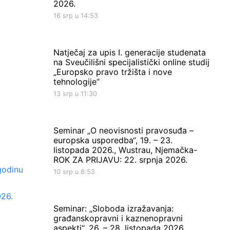
2026.
16 srp u 14:53
Natječaj za upis I. generacije studenata
na Sveučilišni specijalistički online studij
„Europsko pravo tržišta i nove
tehnologije“
13 srp u 11:30
Seminar „O neovisnosti pravosuđa –
europska usporedba“, 19. – 23.
listopada 2026., Wustrau, Njemačka-
ROK ZA PRIJAVU: 22. srpnja 2026.
godinu
10 srp u 8:53
026.
Seminar: „Sloboda izražavanja:
građanskopravni i kaznenopravni
aspekti“, 26. – 28. listopada 2026.,