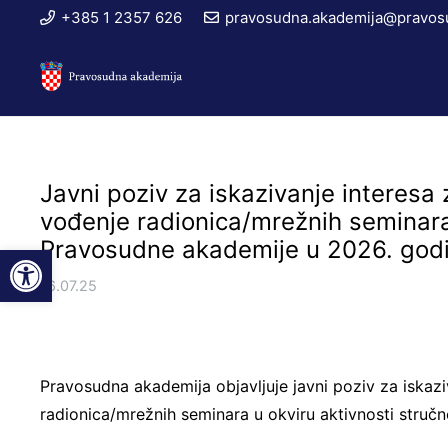
+385 1 2357 626
pravosudna.akademija@pravosu
Javni poziv za iskazivanje interesa z
vođenje radionica/mrežnih seminara
Pravosudne akademije u 2026. godi
Open toolbar
16.07.25
Pravosudna akademija objavljuje javni poziv za iskazi
radionica/mrežnih seminara u okviru aktivnosti stru