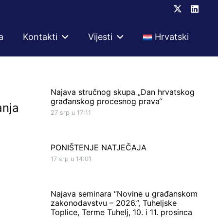
a
Kontakti
Vijesti
Hrvatski
Najava stručnog skupa „Dan hrvatskog
građanskog procesnog prava“
anja
27 srp u 17:11
PONIŠTENJE NATJEČAJA
17 srp u 14:01
Najava seminara “Novine u građanskom
zakonodavstvu – 2026.”, Tuheljske
Toplice, Terme Tuhelj, 10. i 11. prosinca