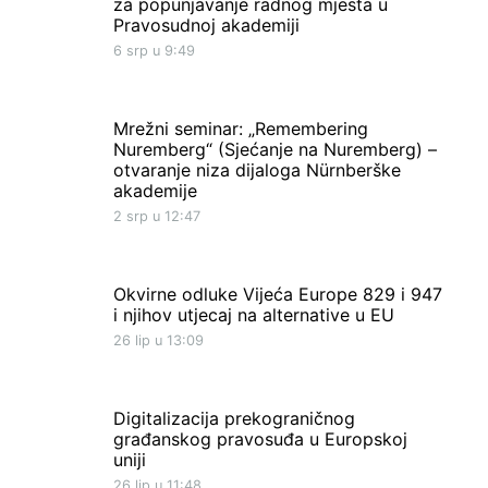
za popunjavanje radnog mjesta u
Pravosudnoj akademiji
6 srp u 9:49
Mrežni seminar: „Remembering
Nuremberg“ (Sjećanje na Nuremberg) –
otvaranje niza dijaloga Nürnberške
akademije
2 srp u 12:47
Okvirne odluke Vijeća Europe 829 i 947
i njihov utjecaj na alternative u EU
26 lip u 13:09
Digitalizacija prekograničnog
građanskog pravosuđa u Europskoj
uniji
26 lip u 11:48