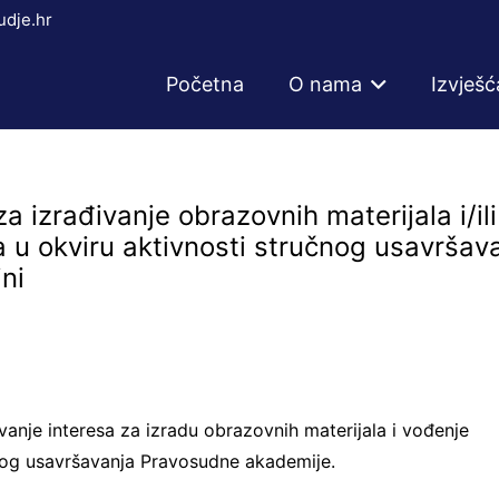
dje.hr
Početna
O nama
Izvješć
a izrađivanje obrazovnih materijala i/ili
 u okviru aktivnosti stručnog usavršav
ni
vanje interesa za izradu obrazovnih materijala i vođenje
čnog usavršavanja Pravosudne akademije.