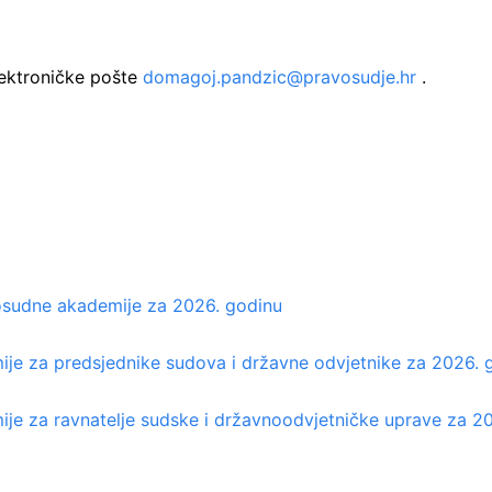
lektroničke pošte
domagoj.pandzic@pravosudje.hr
.
osudne akademije za 2026. godinu
je za predsjednike sudova i državne odvjetnike za 2026. 
e za ravnatelje sudske i državnoodvjetničke uprave za 2