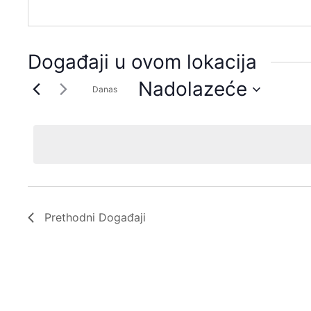
Događaji u ovom lokacija
Nadolazeće
Danas
Odaberite
datum.
Prethodni
Događaji