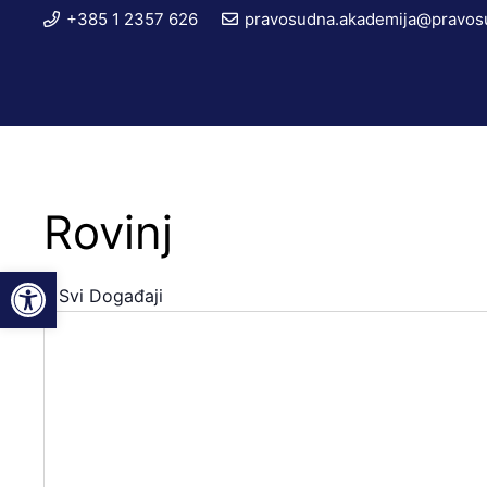
+385 1 2357 626
pravosudna.akademija@pravosu
Rovinj
Open toolbar
« Svi Događaji