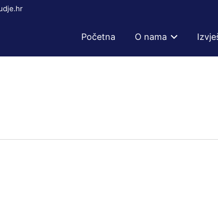
dje.hr
Početna
O nama
Izvje