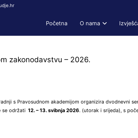
dje.hr
Početna
O nama
Izvješć
om zakonodavstvu – 2026.
uradnji s Pravosudnom akademijom organizira dvodnevni se
 se održati
12. – 13. svibnja 2026
. (utorak i srijeda), s po