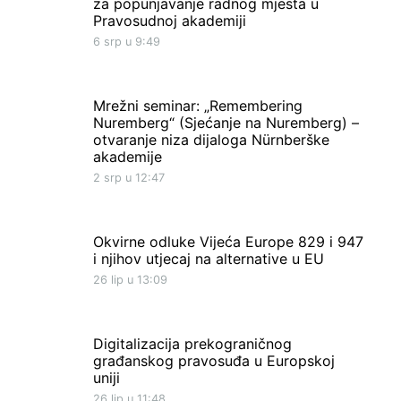
za popunjavanje radnog mjesta u
Pravosudnoj akademiji
6 srp u 9:49
Mrežni seminar: „Remembering
Nuremberg“ (Sjećanje na Nuremberg) –
otvaranje niza dijaloga Nürnberške
akademije
2 srp u 12:47
Okvirne odluke Vijeća Europe 829 i 947
i njihov utjecaj na alternative u EU
26 lip u 13:09
Digitalizacija prekograničnog
građanskog pravosuđa u Europskoj
uniji
26 lip u 11:48