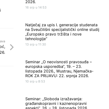
2026.
16 srp u 14:53
i
Natječaj za upis I. generacije studenata
na Sveučilišni specijalistički online studij
„Europsko pravo tržišta i nove
tehnologije“
java
13 srp u 11:30
oć,
26.
Seminar „O neovisnosti pravosuđa –
europska usporedba“, 19. – 23.
listopada 2026., Wustrau, Njemačka-
ROK ZA PRIJAVU: 22. srpnja 2026.
10 srp u 8:53
Seminar: „Sloboda izražavanja:
građanskopravni i kaznenopravni
aspekti“, 26. – 28. listopada 2026.,