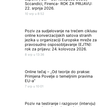
Sccandici, Firenca- ROK ZA PRIJAVU:
22. srpnja 2026.
10 srp u 8:52
Poziv za sudjelovanje na trećem ciklusu
online konverzacijskih satova stranih
jezika u organizaciji Europske mreže za
pravosudno osposobljavanje (EJTN):
rok za prijavu: 24. kolovoza 2026.
8 srp u 13:36
Online tečaj – „Od teorije do prakse:
Primjena Povelje o temeljnim pravima
EU-a”
7 srp u 10:01
Poziv na testiranje i razgovor (intervju)