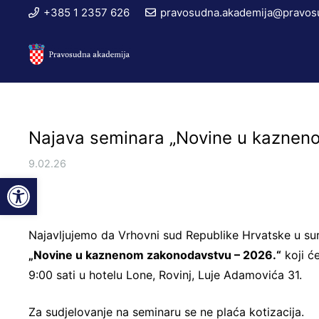
+385 1 2357 626
pravosudna.akademija@pravosu
Najava seminara „Novine u kaznen
9.02.26
Open toolbar
Najavljujemo da Vrhovni sud Republike Hrvatske u s
„Novine u kaznenom zakonodavstvu – 2026.“
koji će
9:00 sati u hotelu Lone, Rovinj, Luje Adamovića 31.
Za sudjelovanje na seminaru se ne plaća kotizacija.