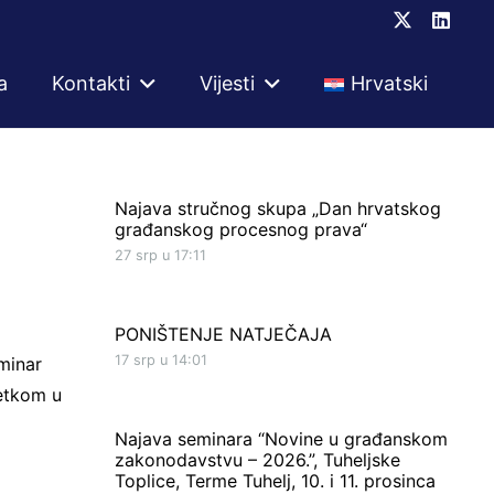
a
Kontakti
Vijesti
Hrvatski
Najava stručnog skupa „Dan hrvatskog
građanskog procesnog prava“
27 srp u 17:11
PONIŠTENJE NATJEČAJA
17 srp u 14:01
minar
četkom u
Najava seminara “Novine u građanskom
zakonodavstvu – 2026.”, Tuheljske
Toplice, Terme Tuhelj, 10. i 11. prosinca