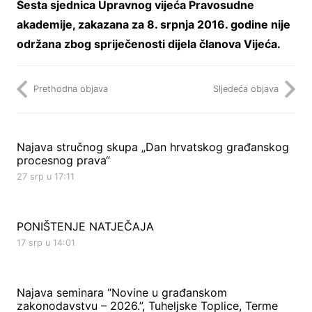
Šesta sjednica Upravnog vijeća Pravosudne
akademije, zakazana za 8. srpnja 2016. godine nije
održana zbog spriječenosti dijela članova Vijeća.
Prethodna objava
Sljedeća objava
Najava stručnog skupa „Dan hrvatskog građanskog
procesnog prava“
27 srp u 17:11
PONIŠTENJE NATJEČAJA
17 srp u 14:01
Najava seminara “Novine u građanskom
zakonodavstvu – 2026.”, Tuheljske Toplice, Terme