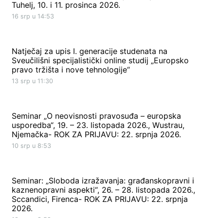
Tuhelj, 10. i 11. prosinca 2026.
16 srp u 14:53
Natječaj za upis I. generacije studenata na
Sveučilišni specijalistički online studij „Europsko
pravo tržišta i nove tehnologije“
13 srp u 11:30
Seminar „O neovisnosti pravosuđa – europska
usporedba“, 19. – 23. listopada 2026., Wustrau,
Njemačka- ROK ZA PRIJAVU: 22. srpnja 2026.
10 srp u 8:53
Seminar: „Sloboda izražavanja: građanskopravni i
kaznenopravni aspekti“, 26. – 28. listopada 2026.,
Sccandici, Firenca- ROK ZA PRIJAVU: 22. srpnja
2026.