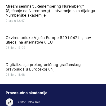
Mrežni seminar: „Remembering Nuremberg“
(Sjećanje na Nuremberg) – otvaranje niza dijaloga
Nürnberške akademije
2 srp u 12:47
Okvirne odluke Vijeća Europe 829 i 947 i njihov
utjecaj na alternative u EU
26 lip u 13:09
Digitalizacija prekograničnog građanskog
pravosuđa u Europskoj uniji
26 lip u 11:48
Pravosudna akademija
+385 1 2357 626