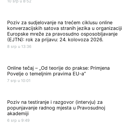
10 srp u 8:52
Poziv za sudjelovanje na trećem ciklusu online
konverzacijskih satova stranih jezika u organizaciji
Europske mreže za pravosudno osposobljavanje
(EJTN): rok za prijavu: 24. kolovoza 2026.
8 srp u 13:36
Online tečaj – „Od teorije do prakse: Primjena
Povelje o temeljnim pravima EU-a”
7 srp u 10:01
Poziv na testiranje i razgovor (intervju) za
popunjavanje radnog mjesta u Pravosudnoj
akademiji
6 srp u 9:49