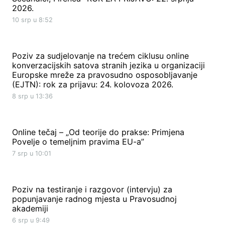
2026.
10 srp u 8:52
Poziv za sudjelovanje na trećem ciklusu online
konverzacijskih satova stranih jezika u organizaciji
Europske mreže za pravosudno osposobljavanje
(EJTN): rok za prijavu: 24. kolovoza 2026.
8 srp u 13:36
Online tečaj – „Od teorije do prakse: Primjena
Povelje o temeljnim pravima EU-a”
7 srp u 10:01
Poziv na testiranje i razgovor (intervju) za
popunjavanje radnog mjesta u Pravosudnoj
akademiji
6 srp u 9:49