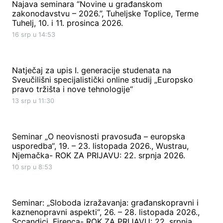
Najava seminara “Novine u građanskom
zakonodavstvu – 2026.”, Tuheljske Toplice, Terme
Tuhelj, 10. i 11. prosinca 2026.
16 srp u 14:53
Natječaj za upis I. generacije studenata na
Sveučilišni specijalistički online studij „Europsko
pravo tržišta i nove tehnologije“
13 srp u 11:30
Seminar „O neovisnosti pravosuđa – europska
usporedba“, 19. – 23. listopada 2026., Wustrau,
Njemačka- ROK ZA PRIJAVU: 22. srpnja 2026.
10 srp u 8:53
Seminar: „Sloboda izražavanja: građanskopravni i
kaznenopravni aspekti“, 26. – 28. listopada 2026.,
Sccandici, Firenca- ROK ZA PRIJAVU: 22. srpnja