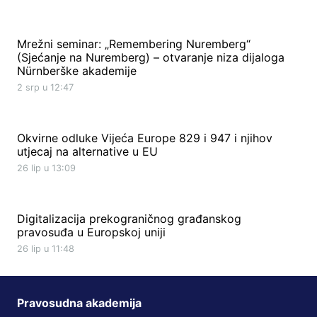
Mrežni seminar: „Remembering Nuremberg“
(Sjećanje na Nuremberg) – otvaranje niza dijaloga
Nürnberške akademije
2 srp u 12:47
Okvirne odluke Vijeća Europe 829 i 947 i njihov
utjecaj na alternative u EU
26 lip u 13:09
Digitalizacija prekograničnog građanskog
pravosuđa u Europskoj uniji
26 lip u 11:48
Pravosudna akademija