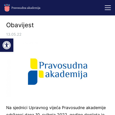
Obavijest
13.05.22
Open toolbar
Na sjednici Upravnog vijeća Pravosudne akademije
održanoj dana 10. svibnja 2022. godine donijeta je