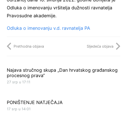
Odluka o imenovanju vršitelja dužnosti ravnatelja
Pravosudne akademije.
Odluka o imenovanju v.d. ravnatelja PA
Prethodna objava
Sljedeća objava
Najava stručnog skupa „Dan hrvatskog građanskog
procesnog prava“
27 srp u 17:11
PONIŠTENJE NATJEČAJA
17 srp u 14:01