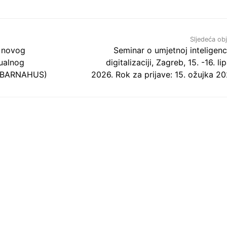
Sljedeća ob
e novog
Seminar o umjetnoj inteligencij
sualnog
digitalizaciji, Zagreb, 15. -16. li
kt BARNAHUS)
2026. Rok za prijave: 15. ožujka 20