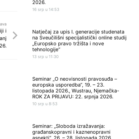
2026.
16 srp u 14:53
java
i i
Natječaj za upis I. generacije studenata
na Sveučilišni specijalistički online studij
panj
„Europsko pravo tržišta i nove
26.
tehnologije“
13 srp u 11:30
Seminar „O neovisnosti pravosuđa –
europska usporedba“, 19. – 23.
listopada 2026., Wustrau, Njemačka-
ROK ZA PRIJAVU: 22. srpnja 2026.
10 srp u 8:53
Seminar: „Sloboda izražavanja:
građanskopravni i kaznenopravni
aspekti“, 26. – 28. listopada 2026.,