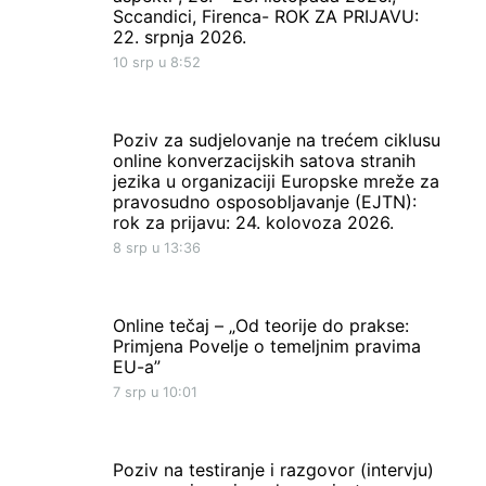
Sccandici, Firenca- ROK ZA PRIJAVU:
22. srpnja 2026.
10 srp u 8:52
Poziv za sudjelovanje na trećem ciklusu
online konverzacijskih satova stranih
jezika u organizaciji Europske mreže za
pravosudno osposobljavanje (EJTN):
rok za prijavu: 24. kolovoza 2026.
8 srp u 13:36
Online tečaj – „Od teorije do prakse:
Primjena Povelje o temeljnim pravima
EU-a”
7 srp u 10:01
Poziv na testiranje i razgovor (intervju)