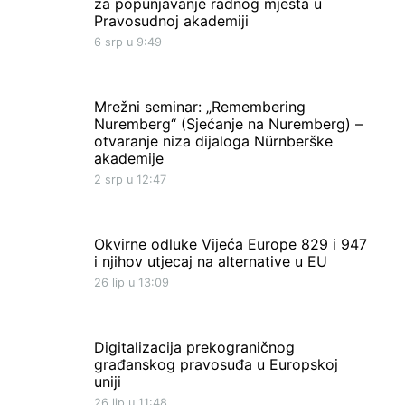
za popunjavanje radnog mjesta u
Pravosudnoj akademiji
6 srp u 9:49
Mrežni seminar: „Remembering
Nuremberg“ (Sjećanje na Nuremberg) –
otvaranje niza dijaloga Nürnberške
akademije
2 srp u 12:47
Okvirne odluke Vijeća Europe 829 i 947
i njihov utjecaj na alternative u EU
26 lip u 13:09
Digitalizacija prekograničnog
građanskog pravosuđa u Europskoj
uniji
26 lip u 11:48