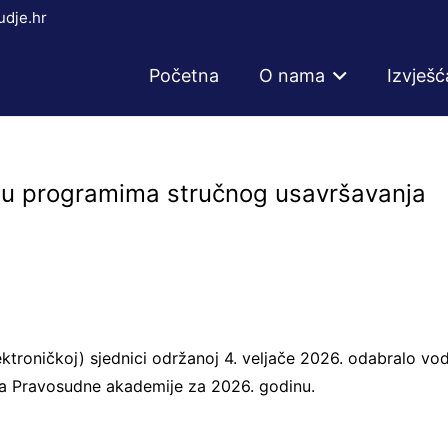
dje.hr
Početna
O nama
Izvješć
e u programima stručnog usavršavanja
troničkoj) sjednici održanoj 4. veljače 2026. odabralo vodi
a Pravosudne akademije za 2026. godinu.