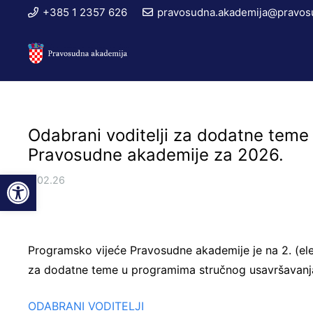
+385 1 2357 626
pravosudna.akademija@pravosu
Odabrani voditelji za dodatne tem
Pravosudne akademije za 2026.
Open toolbar
6.02.26
Programsko vijeće Pravosudne akademije je na 2. (elek
za dodatne teme u programima stručnog usavršavanj
ODABRANI VODITELJI