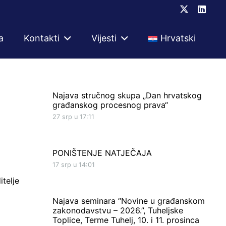
a
Kontakti
Vijesti
Hrvatski
Najava stručnog skupa „Dan hrvatskog
građanskog procesnog prava“
27 srp u 17:11
PONIŠTENJE NATJEČAJA
17 srp u 14:01
telje
Najava seminara “Novine u građanskom
zakonodavstvu – 2026.”, Tuheljske
Toplice, Terme Tuhelj, 10. i 11. prosinca