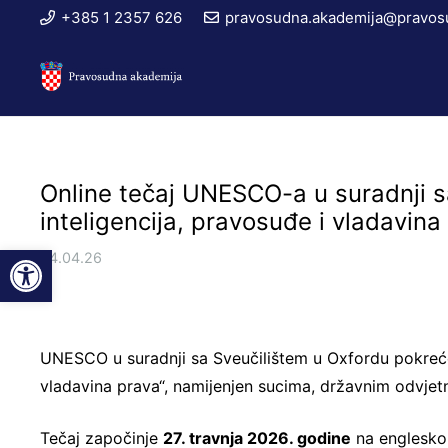
+385 1 2357 626
pravosudna.akademija@pravosu
Online tečaj UNESCO-a u suradnji s
inteligencija, pravosuđe i vladavina
Open toolbar
24.04.26
UNESCO u suradnji sa Sveučilištem u Oxfordu pokreće
vladavina prava“, namijenjen sucima, državnim odvjet
Tečaj započinje
27. travnja 2026. godine
na engleskom