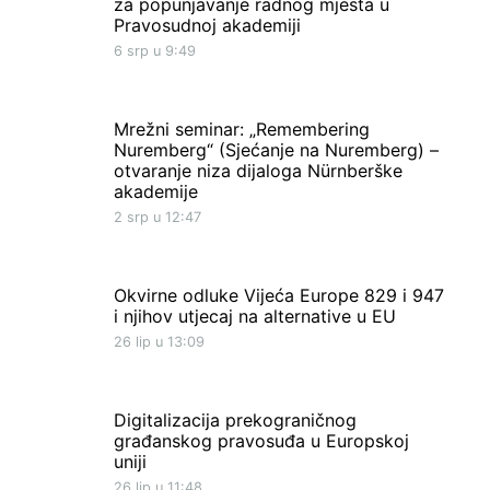
za popunjavanje radnog mjesta u
Pravosudnoj akademiji
6 srp u 9:49
Mrežni seminar: „Remembering
Nuremberg“ (Sjećanje na Nuremberg) –
otvaranje niza dijaloga Nürnberške
akademije
2 srp u 12:47
Okvirne odluke Vijeća Europe 829 i 947
i njihov utjecaj na alternative u EU
26 lip u 13:09
Digitalizacija prekograničnog
građanskog pravosuđa u Europskoj
uniji
26 lip u 11:48