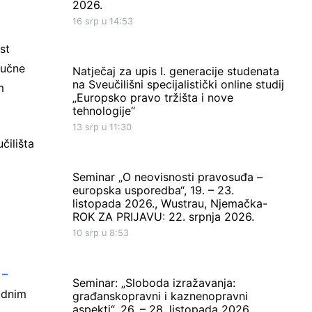
2026.
16 srp u 14:53
st
jučne
Natječaj za upis I. generacije studenata
na Sveučilišni specijalistički online studij
m
„Europsko pravo tržišta i nove
tehnologije“
13 srp u 11:30
čilišta
Seminar „O neovisnosti pravosuđa –
europska usporedba“, 19. – 23.
listopada 2026., Wustrau, Njemačka-
ROK ZA PRIJAVU: 22. srpnja 2026.
10 srp u 8:53
 –
Seminar: „Sloboda izražavanja:
udnim
građanskopravni i kaznenopravni
aspekti“, 26. – 28. listopada 2026.,