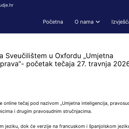
dje.hr
Početna
O nama
Izvješć
a Sveučilištem u Oxfordu „Umjetna
 prava“- početak tečaja 27. travnja 2026
 online tečaj pod nazivom „Umjetna inteligencija, pravosuđ
nicima i drugim pravosudnim stručnjacima.
 jeziku, dok će verzije na francuskom i španjolskom jeziku