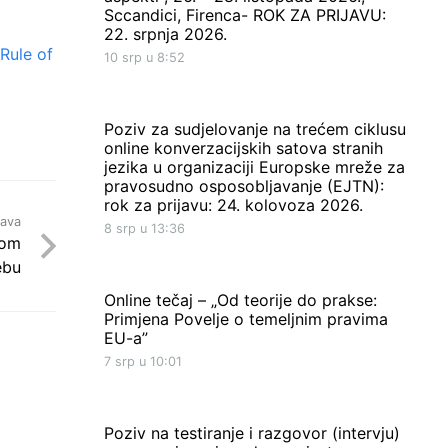
Sccandici, Firenca- ROK ZA PRIJAVU:
22. srpnja 2026.
 Rule of
10 srp u 8:52
Poziv za sudjelovanje na trećem ciklusu
online konverzacijskih satova stranih
jezika u organizaciji Europske mreže za
pravosudno osposobljavanje (EJTN):
rok za prijavu: 24. kolovoza 2026.
java
8 srp u 13:36
nom
ebu
Online tečaj – „Od teorije do prakse:
Primjena Povelje o temeljnim pravima
EU-a”
7 srp u 10:01
Poziv na testiranje i razgovor (intervju)