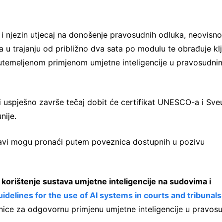
 i njezin utjecaj na donošenje pravosudnih odluka, neovisno
a u trajanju od približno dva sata po modulu te obrađuje kl
temeljenom primjenom umjetne inteligencije u pravosudni
i uspješno završe tečaj dobit će certifikat UNESCO-a i Sveu
nije.
prijavi mogu pronaći putem poveznica dostupnih u pozivu
 korištenje sustava umjetne inteligencije na sudovima i
idelines for the use of AI systems in courts and tribunals
rnice za odgovornu primjenu umjetne inteligencije u pravos