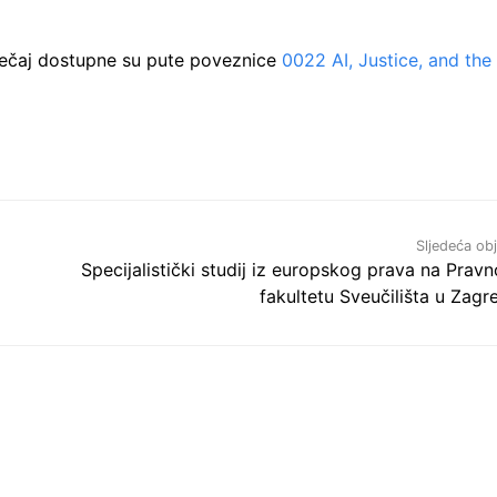
 tečaj dostupne su pute poveznice
0022 AI, Justice, and the
Sljedeća ob
Specijalistički studij iz europskog prava na Prav
fakultetu Sveučilišta u Zagr