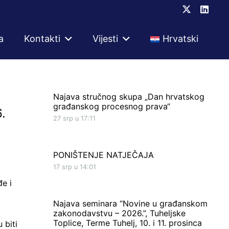
a
Kontakti
Vijesti
Hrvatski
Najava stručnog skupa „Dan hrvatskog
građanskog procesnog prava“
.
27 srp u 17:11
PONIŠTENJE NATJEČAJA
17 srp u 14:01
e i
Najava seminara “Novine u građanskom
zakonodavstvu – 2026.”, Tuheljske
Toplice, Terme Tuhelj, 10. i 11. prosinca
 biti